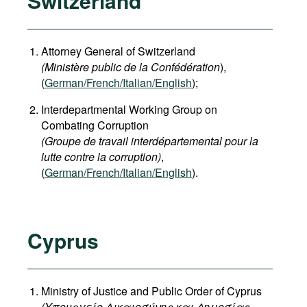
Switzerland
Attorney General of Switzerland
(Ministère public de la Confédération
),
(
German
/French/Italian/English
);
Interdepartmental Working Group on
Combating Corruption
(Groupe de travail interdépartemental pour la
lutte contre la corruption)
,
(
German/French/Italian/English
).
Cyprus
Ministry of Justice and Public Order of Cyprus
(
Υπουργείο
Δικαιοσύνης
και
Δημοσίας