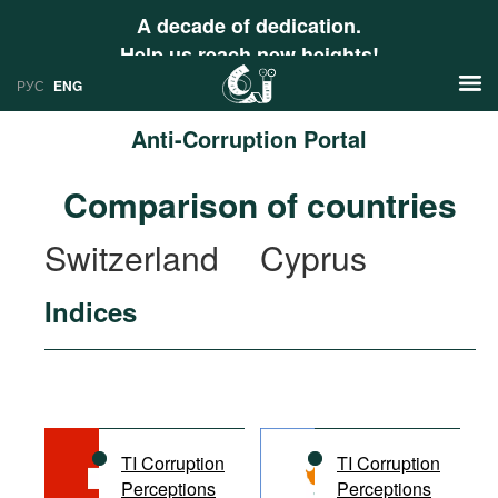
A decade of dedication.
Help us reach new heights!
РУС
ENG
Anti-Corruption Portal
News
Comparison of countries
РУС
Research
Switzerland
Cyprus
ENG
Profiles
Indices
Countries
Resources
International Organizations
Publications
About
Web Sites
International Organizations
TI Corruption
TI Corruption
Documents
Perceptions
Perceptions