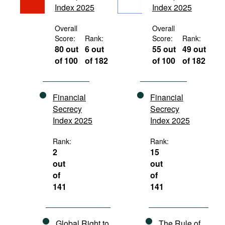
Index 2025
Index 2025
Movies
Podcasts
Overall
Overall
Score:
Rank:
Score:
Rank:
Bookshelf
80 out
6 out
55 out
49 out
of 100
of 182
of 100
of 182
Financial
Financial
Secrecy
Secrecy
Index 2025
Index 2025
Rank:
Rank:
2
15
out
out
of
of
141
141
Global Right to
The Rule of