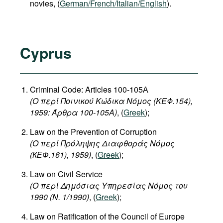
novies, (
German/French/Italian/English
).
Cyprus
Criminal Code: Articles 100-105А
(Ο περί Ποινικού Κώδικα Νόμος (ΚΕΦ.154),
1959: Άρθρα 100-105Α)
, (
Greek
);
Law on the Prevention of Corruption
(
Ο
περί
Πρόληψης
Διαφθοράς
Νόμος
(
КЕФ
.161), 1959)
, (
Greek
);
Law on Civil Service
(
Ο
περί
Δημόσιας
Υπηρεσίας
Νόμος
του
1990 (N. 1/1990)
, (
Greek
);
Law on Ratification of the Council of Europe