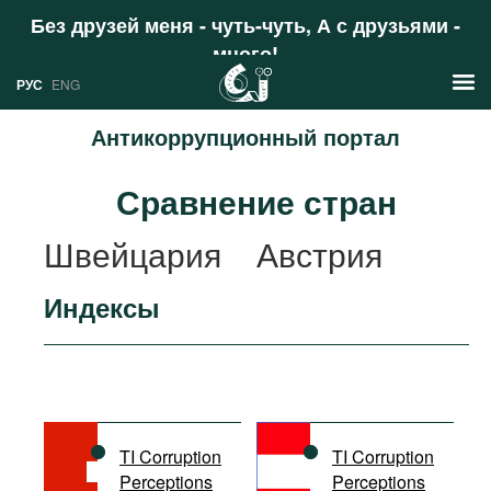
Без друзей меня - чуть-чуть, А с друзьями -
много!
Поддержать
РУС
ENG
Антикоррупционный портал
Новости
Сравнение стран
РУС
Аналитика
Швейцария
Австрия
ENG
Профили
Индексы
Стран
Ресурсы
Международных организаций
Литература
О проекте
Сайты
Документы международных
TI Corruption
TI Corruption
организаций
Perceptions
Perceptions