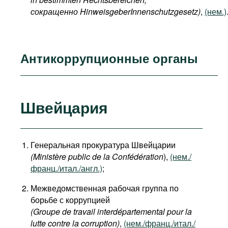
сокращенно HinweisgeberInnenschutzgesetz)
,
(нем.)
Антикоррупционные органы
Швейцария
Генеральная прокуратура Швейцарии
(Ministère public de la Confédération
),
(нем./
франц./итал./англ.)
;
Межведомственная рабочая группа по
борьбе с коррупцией
(Groupe de travail interdépartemental pour la
lutte contre la corruption)
,
(нем./франц./итал./