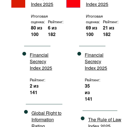
Index 2025
Index 2025
Фильмы
Подкасты
Итоговая
Итоговая
оценка:
Рейтинг:
оценка:
Рейтинг:
Книжная полка
80 из
6 из
69 из
21 из
100
182
100
182
Financial
Financial
Secrecy
Secrecy
Index 2025
Index 2025
Рейтинг:
Рейтинг:
2 из
35
141
из
141
Global Right to
Information
The Rule of Law
Rating
Index 2025