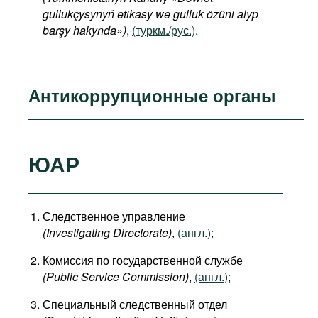
gullukçysynyň etikasy we gulluk özüni alyp
barşy hakynda»)
,
(туркм./рус.)
.
Антикоррупционные органы
ЮАР
Следственное управление
(Investigating Directorate)
,
(англ.)
;
Комиссия по государственной службе
(Public Service Commission)
,
(англ.)
;
Специальный следственный отдел