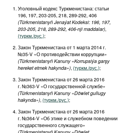
Уголовный кодекс Туркменистана: статьи
196, 197, 203-205, 218, 289-292, 406
(Türkmenistanyň Jenaýat Kodeksi: 196, 197,
203-205, 218, 289-292, 406-nji maddalar)
,
(туркм./рус.)
;
Закон Туркменистана от 1 марта 2014 г.
№35-V «О противодействии коррупции»
(Türkmenistanyň Kanuny «Korrupsiýa garşy
hereket etmek hakynda»)
,
(туркм./рус.)
;
Закон Туркменистана от 26 марта 2016
г. №363-V «О государственной службе»
(Türkmenistanyň Kanuny «Döwlet gullugy
hakynda»)
,
(туркм./рус.)
;
Закон Туркменистана от 26 марта 2016
г. №364-V «Об этике и служебном поведении
государственного служащего»
(Türkmenistanyň Kanuny «Döwlet