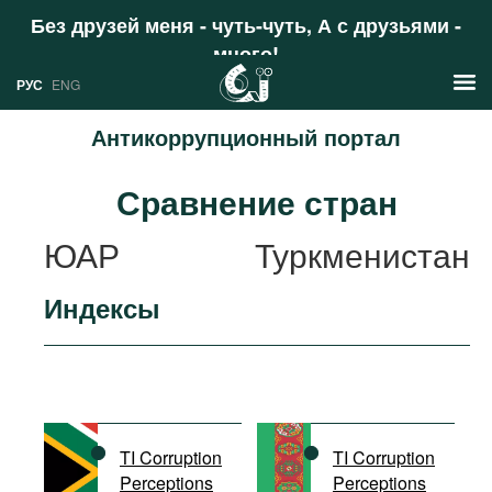
Без друзей меня - чуть-чуть, А с друзьями -
много!
Поддержать
РУС
ENG
Антикоррупционный портал
Новости
Сравнение стран
РУС
Аналитика
ЮАР
Туркменистан
ENG
Профили
Индексы
Стран
Ресурсы
Международных организаций
Литература
О проекте
Сайты
Документы международных
TI Corruption
TI Corruption
организаций
Perceptions
Perceptions