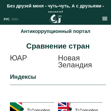
Без друзей меня - чуть-чуть, А с друзьями -
много!
Поддержать
РУС
ENG
Антикоррупционный портал
Новости
Сравнение стран
РУС
Аналитика
ЮАР
Новая
ENG
Зеландия
Профили
Стран
Ресурсы
Индексы
Международных организаций
Литература
О проекте
Сайты
Документы международных
организаций
TI Corruption
TI Corruption