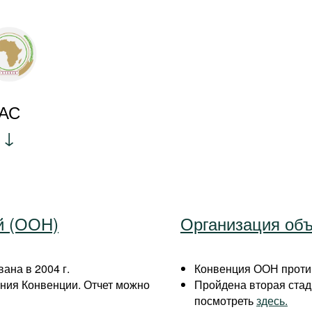
АС
й (ООН)
Организация об
ана в 2004 г.
Конвенция ООН против
ния Конвенции. Отчет можно
Пройдена вторая ста
посмотреть
здесь.