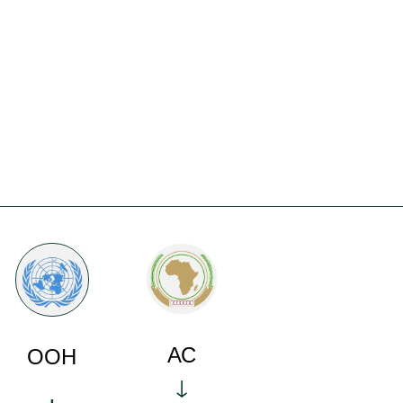
АС
ООН