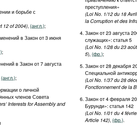
преступления»
ении и борьбе с
(Loi No. 1/12 du 18 Avr
la Corruption et des Inf
t 12 of 2004)
,
(англ.)
;
Закон от 23 августа 2
зменений в Закон от 3 июня
служащих»: статья 5
(Loi No. 1/28 du 23 août
)
;
5
),
(фр.)
;
нений в Закон от 7 августа
Закон от 28 декабря 2
Специальной антикор
,
(англ.)
;
(Loi No. 1/37 du 28 déc
Fonctionnement de la Br
ормации о личной
оянных членов Совета
Закон от 4 февраля 20
rs’ Interests for Assembly and
Бурунди»: статья 142
(Loi No. 1/01 du 4 févr
Article 142)
,
(фр.)
.
ы