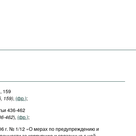
, 159
5, 159)
,
(фр.)
;
тьи 436-462
36-462
),
(фр.)
;
06 г. № 1/12 «О мерах по предупреждению и
венности за коррупцию и связанные с ней