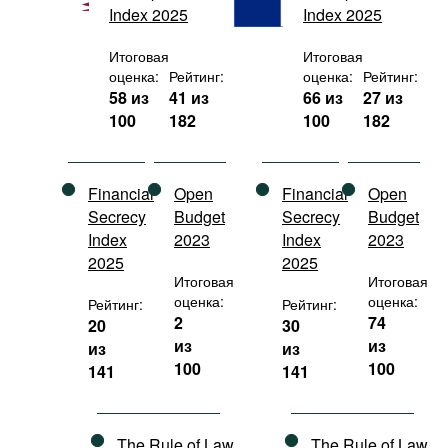
Index 2025
Index 2025
Фильмы
Подкасты
Итоговая
Итоговая
оценка:
Рейтинг:
оценка:
Рейтинг:
Книжная полка
58 из
41 из
66 из
27 из
100
182
100
182
Financial
Open
Financial
Open
Secrecy
Budget
Secrecy
Budget
Index
2023
Index
2023
2025
2025
Итоговая
Итоговая
оценка:
оценка:
Рейтинг:
Рейтинг:
2
74
20
30
из
из
из
из
100
100
141
141
The Rule of Law
The Rule of Law