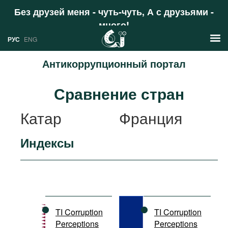
Без друзей меня - чуть-чуть, А с друзьями -
много!
Поддержать
РУС
ENG
Антикоррупционный портал
Новости
Сравнение стран
РУС
Аналитика
Катар
Франция
ENG
Профили
Индексы
Стран
Ресурсы
Международных организаций
Литература
О проекте
Сайты
Документы международных
TI Corruption
TI Corruption
организаций
Perceptions
Perceptions