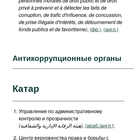
personnes morales de droit public et de droit
privé à prévenir et à détecter les faits de
corruption, de trafic d'influence, de concussion,
de prise illégale d'intérêts, de détournement de
fonds publics et de favoritisme)
,
(фр.)
,
(англ.)
.
Антикоррупционные органы
Катар
Управление по административному
контролю и прозрачности
(هيئة الرقابة الإدارية والشفافية),
(араб./англ.)
;
Центр верховенства права и борьбы с