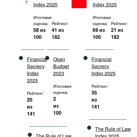
Index 2025
Index 2025
Фильмы
Подкасты
Итоговая
Итоговая
оценка:
Рейтинг:
оценка:
Рейтинг:
Книжная полка
58 из
41 из
69 из
21 из
100
182
100
182
Financial
Open
Financial
Secrecy
Budget
Secrecy
Index
2023
Index 2025
2025
Итоговая
Рейтинг:
оценка:
35
Рейтинг:
2
20
из
из
из
141
100
141
The Rule of Law
The Rule of Law
Index 2025