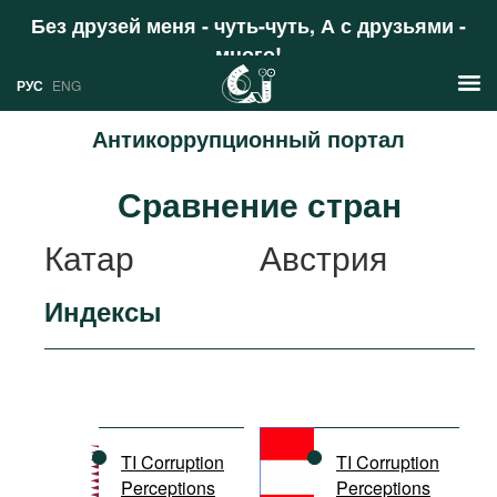
Без друзей меня - чуть-чуть, А с друзьями -
много!
Поддержать
РУС
ENG
Антикоррупционный портал
Новости
Сравнение стран
РУС
Аналитика
Катар
Австрия
ENG
Профили
Индексы
Стран
Ресурсы
Международных организаций
Литература
О проекте
Сайты
Документы международных
TI Corruption
TI Corruption
организаций
Perceptions
Perceptions