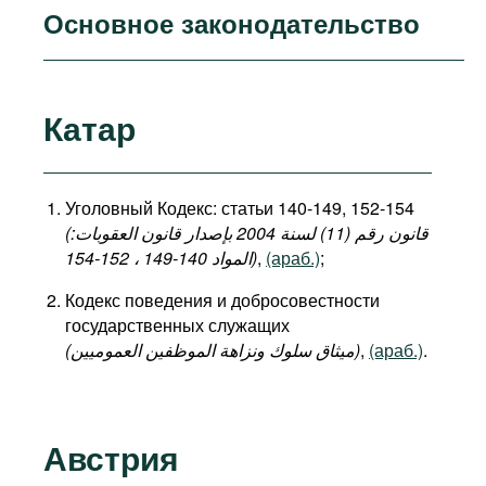
Основное законодательство
Катар
Уголовный Кодекс: статьи 140-149, 152-154
(قانون رقم (11) لسنة 2004 بإصدار قانون العقوبات:
المواد 140-149 ، 152-154)
,
(араб.)
;
Кодекс поведения и добросовестности
государственных служащих
(میثاق سلوك ونزاهة الموظفين العموميين)
,
(араб.)
.
Австрия