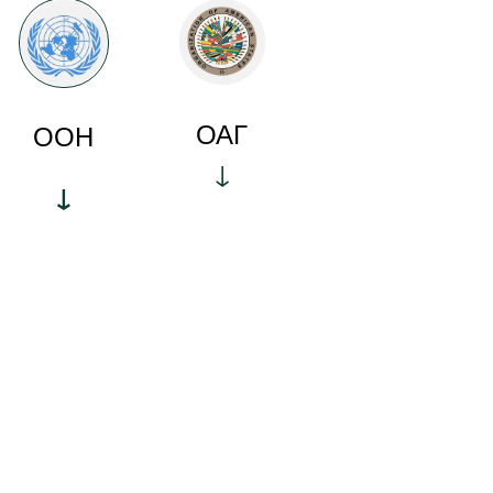
ОАГ
ООН