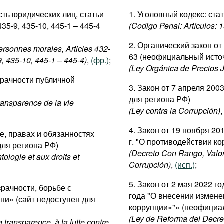
сть юридических лиц, статьи
1. Уголовный кодекс: ста
435-9, 435-10, 445-1 – 445-4
(Codigo Penal: Artículos: 
2. Органический закон от
ersonnes morales, Articles 432-
63 (неофициальный исто
9, 435-10, 445-1 – 445-4)
,
(фр.)
;
(Ley Orgánica de Precios J
зрачности публичной
3. Закон от 7 апреля 200
для региона РФ)
transparence de la vie
(Ley contra la Corrupción)
4. Закон от 19 ноября 20
ке, правах и обязанностях
г. "О противодействии к
для региона РФ)
(Decreto Con Rango, Valo
tologie et aux droits et
Corrupción)
,
(исп.)
;
5. Закон от 2 мая 2022 г
зрачности, борьбе с
года "О внесении измене
ни» (сайт недоступен для
коррупции»"» (неофициа
(Ley de Reforma del Decre
 transparence, à la lutte contre