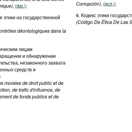
Corrupción)
,
(исп.)
;
omique)
,
(фр.)
;
6. Кодекс этики государ
ле этики на государственной
(Código De Ética De Las S
contrôles déontologiques dans la
ическим лицам
отвращении и обнаружении
ельства, незаконного захвата
енных средств и
)
 morales de droit public et de
ption, de trafic d'influence, de
nement de fonds publics et de