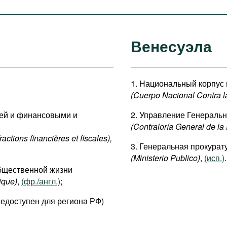
Венесуэла
1. Национальный корпус 
(Cuerpo Nacional Contra l
ией и финансовыми и
2. Управление Генеральн
(Contraloría General de la
fractions financières et fiscales
),
3. Генеральная прокурат
(Ministerio Publico)
,
(исп.)
.
бщественной жизни
ique)
,
(фр./англ.)
;
едоступен для региона РФ)