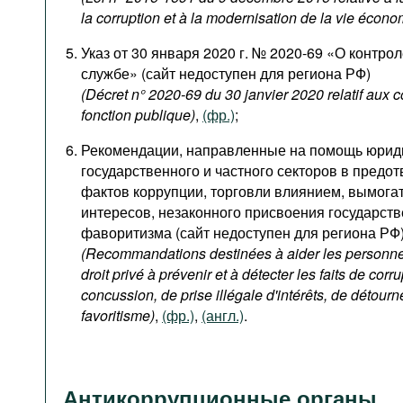
la corruption et à la modernisation de la vie écon
Указ от 30 января 2020 г. № 2020-69 «О контро
службе» (сайт недоступен для региона РФ)
(Décret n° 2020-69 du 30 janvier 2020 relatif aux 
fonction publique)
,
(фр.)
;
Рекомендации, направленные на помощь юрид
государственного и частного секторов в пред
фактов коррупции, торговли влиянием, вымогат
интересов, незаконного присвоения государств
фаворитизма (сайт недоступен для региона РФ
(Recommandations destinées à aider les personnes
droit privé à prévenir et à détecter les faits de corru
concussion, de prise illégale d'intérêts, de détour
favoritisme)
,
(фр.)
,
(англ.)
.
Антикоррупционные органы