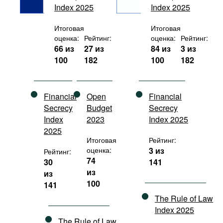
Index 2025
Index 2025
Фильмы
Подкасты
Итоговая
Итоговая
оценка:
Рейтинг:
оценка:
Рейтинг:
Книжная полка
66 из
27 из
84 из
3 из
100
182
100
182
Financial
Open
Financial
Secrecy
Budget
Secrecy
Index
2023
Index 2025
2025
Итоговая
Рейтинг:
оценка:
3 из
Рейтинг:
74
30
141
из
из
100
141
The Rule of Law
Index 2025
The Rule of Law