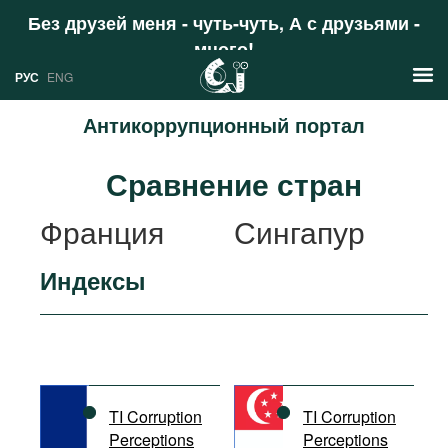
Без друзей меня - чуть-чуть, А с друзьями -
много!
Поддержать
РУС
ENG
Антикоррупционный портал
Новости
Сравнение стран
РУС
Аналитика
Франция
Сингапур
ENG
Профили
Индексы
Стран
Ресурсы
Международных организаций
Литература
О проекте
Сайты
Документы международных
TI Corruption
TI Corruption
организаций
Perceptions
Perceptions