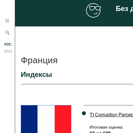
Без 
Новости
РУС
Аналитика
ENG
Франция
Профили
Стран
Индексы
Ресурсы
Международных организаций
Литература
О проекте
Сайты
Документы международных
организаций
TI Corruption Perce
Фильмы
Итоговая оценка: