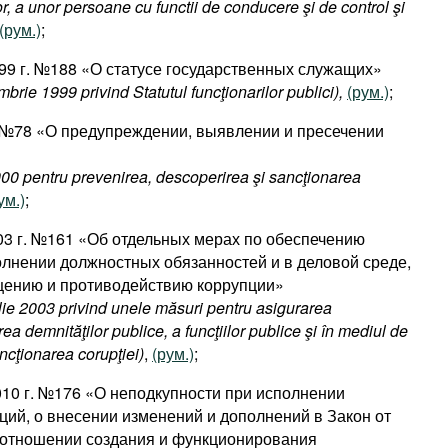
or, a unor persoane cu functii de conducere şi de control şi
(рум.)
;
999 г. №188 «О статусе государственных служащих»
brie 1999 privind Statutul funcţionarilor publici),
(рум.)
;
г. №78 «О предупреждении, выявлении и пресечении
000 pentru prevenirea, descoperirea şi sancţionarea
ум.)
;
003 г. №161 «Об отдельных мерах по обеспечению
олнении должностных обязанностей и в деловой среде,
щению и противодействию коррупции»
lie 2003 privind unele măsuri pentru asigurarea
rea demnităţilor publice, a funcţiilor publice şi în mediul de
ancţionarea corupţiei)
,
(рум.)
;
010 г. №176 «О неподкупности при исполнении
ций, о внесении изменений и дополнений в Закон от
в отношении создания и функционирования