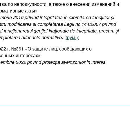
ва по неподкупности, а также о внесении изменений и
ормативные акты»
brie 2010 privind integritatea în exercitarea funcţiilor şi
ntru modificarea şi completarea Legii nr. 144/2007 privind
 şi funcţionarea Agenţiei Naţionale de Integritate, precum şi
mpletarea altor acte normative)
,
(рум.)
;
2022 г. №361 «О защите лиц, сообщающих о
венных интересах»
embrie 2022 privind protecția avertizorilor în interes