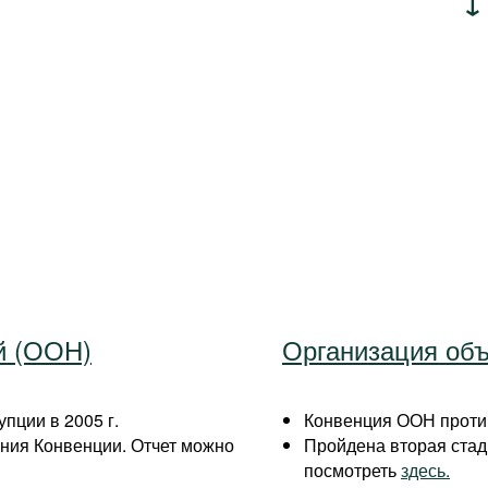
й (ООН)
Организация об
пции в 2005 г.
Конвенция ООН против
ния Конвенции. Отчет можно
Пройдена вторая ста
посмотреть
здесь.