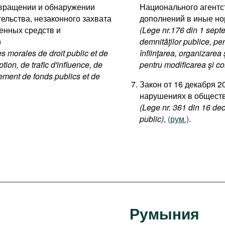
отвращении и обнаружении
Национального агентст
ельства, незаконного захвата
дополнений в иные н
енных средств и
(Lege nr.176 din 1 septem
)
demnităţilor publice, pe
 morales de droit public et de
înfiinţarea, organizarea
ption, de trafic d'influence, de
pentru modificarea şi co
nement de fonds publics et de
Закон от 16 декабря 
нарушениях в общест
(Lege nr. 361 din 16 dec
public)
,
(рум.)
.
Румыния