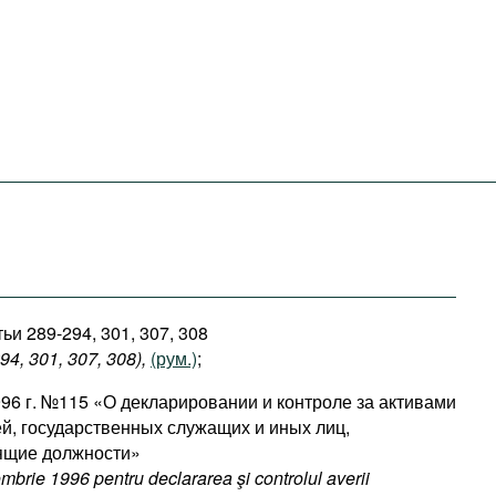
ьи 289-294, 301, 307, 308
94, 301, 307, 308),
(рум.)
;
996 г. №115 «О декларировании и контроле за активами
ей, государственных служащих и иных лиц,
ящие должности»
mbrie 1996 pentru declararea şi controlul averii