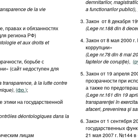
demnitarilor, magistratil
transparence de la vie
a functionarilor publici),
Закон от 8 декабря 1
ке, правах и обязанностях
(Lege nr.188 din 8 decem
для региона РФ)
Закон от 8 мая 2000 
tologie et aux droits et
коррупции»
(Lege nr.78 din 8 mai 2
зрачности, борьбе с
faptelor de corupţie)
,
(р
ни» (сайт недоступен для
Закон от 19 апреля 2
прозрачности при исп
 transparence, à la lutte contre
а также по предотвра
omique)
,
(фр.)
;
(Lege nr.161 din 19 apri
ле этики на государственной
transparenţei în exercita
afaceri, prevenirea şi s
contrôles déontologiques dans la
Закон от 1 сентября 2
государственных функ
ическим лицам
21 мая 2007 г. №144 