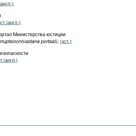
/англ.)
;
и
эст./англ.)
;
ортал Министерства юстиции
orruptsioonivastane portaal)
,
(эст.)
;
езопасности
т./англ.)
.