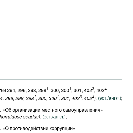
1
1
3
4
ьи 294, 296, 298, 298
, 300, 300
, 301, 402
, 402
1
1
3
4
94, 296, 298, 298
, 300, 300
, 301, 402
, 402
),
(эст./англ.)
;
г. «Об организации местного самоуправления»
 korralduse seadus)
,
(эст./англ.)
;
г. «О противодействии коррупции»