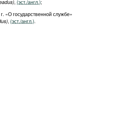
seadus)
,
(эст./англ.)
;
 г. «О государственной службе»
dus)
,
(эст./англ.)
.