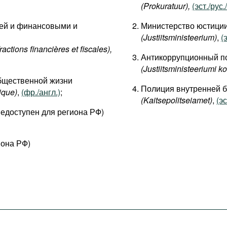
(Prokuratuur),
(эст./рус.
ией и финансовыми и
Министерство юстици
(Justiitsministeerium)
,
(
fractions financières et fiscales
),
Антикоррупционный п
(Justiitsministeeriumi k
бщественной жизни
Полиция внутренней б
ique)
,
(фр./англ.)
;
(Kaitsepolitseiamet)
,
(эс
едоступен для региона РФ)
иона РФ)