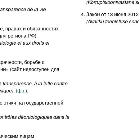
(Korruptsioonivastane 
transparence de la vie
Закон от 13 июня 2012
(Avaliku teenistuse sea
ке, правах и обязанностях
для региона РФ)
tologie et aux droits et
зрачности, борьбе с
ни» (сайт недоступен для
 transparence, à la lutte contre
omique)
,
(фр.)
;
ле этики на государственной
contrôles déontologiques dans la
ическим лицам