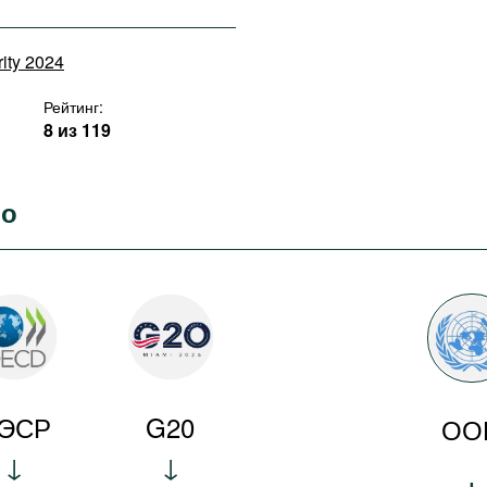
rity 2024
Рейтинг:
8 из 119
во
ЭСР
G20
ОО