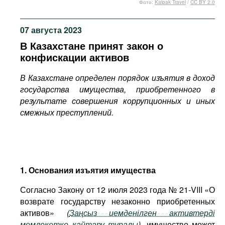
Фото:
Kalpak Travel
/
CC BY 2.0
Фильмы
Подкасты
07 августа 2023
Книжная полка
В Казахстане принят закон о
конфискации активов
В Казахстане определен порядок изъятия в доход
государства имущества, приобретенного в
результате совершения коррупционных и иных
смежных преступлений.
1. Основания изъятия имущества
Согласно Закону от 12 июля 2023 года № 21-VIII «О
возврате государству незаконно приобретенных
активов»
(
Заңсыз иемденілген активтерді
мемлекетке қайтару туралы
)
, имущество может