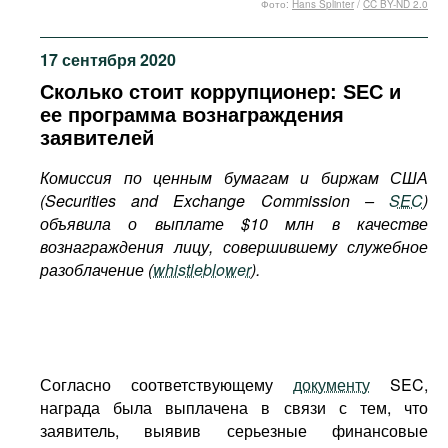
Фото:
Hans Splinter
/
CC BY-ND 2.0
Фильмы
Подкасты
17 сентября 2020
Книжная полка
Сколько стоит коррупционер: SEC и
ее программа вознаграждения
заявителей
Комиссия по ценным бумагам и биржам США
(
Securities
and
Exchange
Commission
–
SEC
)
объявила о выплате $10 млн в качестве
вознаграждения лицу, совершившему служебное
разоблачение (
whistleblower
).
Согласно соответствующему
документу
SEC,
награда была выплачена в связи с тем, что
заявитель, выявив серьезные финансовые