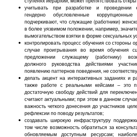
ступенях иерархии, может препятствовать откры
учитывать при разработке и проведении 
гендерно обусловленные коррупционны
подчеркивают, что служащие (работники) женск
в более уязвимом положении, например, значит
вымогательством взятки в форме сексуальных ус
контролировать процесс обучения со стороны о
случае проигрывания во время обучения с
предложении служащему (работнику) возн
должного руководства действиями участн
появлению паттернов поведения, не соответств
делать акцент на интерактивных заданиях и р
также работе с реальными кейсами – это пр
достаточную свободу действий для переключе
считают актуальными; при этом в данном случа
важность четкого донесения до участников цел
рефлексии по поводу результатов;
создавать широкую инфраструктуру поддержк
том числе возможность обратиться за консульт
обновляемым доступным ресурсам; наиболе