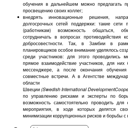
обучения в дальнейшем можно предлагать пр
просвещению своих коллег;
внедрять инновационные решения, напр
долгосрочных сетей поддержки: такие сети 
(работникам) возможность общаться, о
сотрудничать в вопросах противодействия к
добросовестности. Так, в Замбии в рамк
планировщиков особое внимание уделялось со
среди участников: для этого проводились м
прямое взаимодействие участников, для них
мессенджере, а после окончания обучения
совместные встречи. А в Агентстве междунар
области ра
Швеции
(
Swedish
International
Development
Coope
по управлению рисками и эксперты по бор
возможность самостоятельно проводить для 
мероприятия, в ходе которых делятся св
минимизации коррупционных рисков и борьбы с 