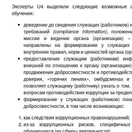
Эксперты U4 выделили следующие возможные це
обучения:
доведение до сведения служащих (работников)
требований
(сompliance information)
, положен
миссии и видении органа (организации) –
направлены на формирование у служащих (
внутренних правил, норм и ценностей органа (ор
предоставление служащим (работникам) ин
внешней по отношению к органу (организации
продвижения добросовестности и противодейст
доверия, «горячих линиях», омбудсменах и 
позволяет служащему (работнику) узнать о том,
вопросам противодействия коррупции за предел
формирование у служащих (работников) пон
добросовестности, в том числе возникающих:
как следствия коррупционных правонарушений;
из-за коррупционных рисков, специфичных
обучающихся (их сферы деятельности);