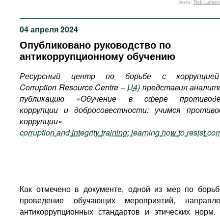
Фото:
Rob Larsen
Фильмы
Подкасты
04 апреля 2024
Книжная полка
Опубликовано руководство по
антикоррупционному обучению
Ресурсный центр по борьбе с коррупцие
Corruption
Resource
Centre
–
U
4
) представил аналит
публикацию «Обучение в сфере противоде
коррупции и добросовестности: учимся против
коррупции» 
corruption
and
integrity
training
:
learning
how
to
resist
cor
Как отмечено в документе, одной из мер по борьб
проведение обучающих мероприятий, направл
антикоррупционных стандартов и этических норм.