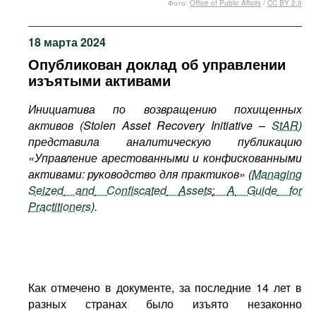
Фото:
Office of Public Affairs
/
CC BY 2.0
Фильмы
Подкасты
18 марта 2024
Книжная полка
Опубликован доклад об управлении
изъятыми активами
Инициатива по возвращению похищенных
активов (Stolen Asset Recovery Initiative –
StAR
)
представила аналитическую публикацию
«Управление арестованными и конфискованными
активами: руководство для практиков» (
Managing
Seized
and
Confiscated
Assets
:
A
Guide
for
Practitioners
).
Как отмечено в документе, за последние 14 лет в
разных странах было изъято незаконно