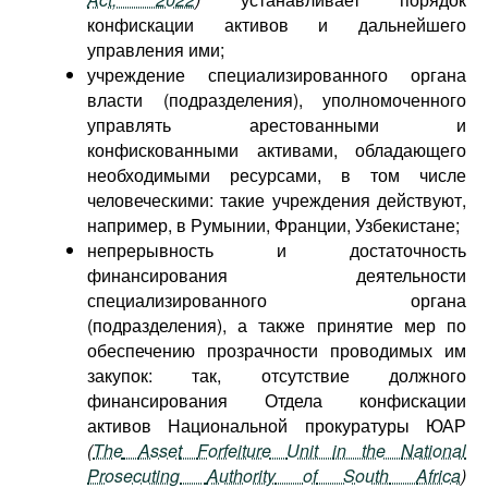
конфискации активов и дальнейшего
управления ими;
учреждение специализированного органа
власти (подразделения), уполномоченного
управлять арестованными и
конфискованными активами, обладающего
необходимыми ресурсами, в том числе
человеческими: такие учреждения действуют,
например, в Румынии, Франции, Узбекистане;
непрерывность и достаточность
финансирования деятельности
специализированного органа
(подразделения), а также принятие мер по
обеспечению прозрачности проводимых им
закупок: так, отсутствие должного
финансирования Отдела конфискации
активов Национальной прокуратуры ЮАР
(
The
Asset
Forfeiture
Unit
in
the
National
Prosecuting
Authority
of
South
Africa
)