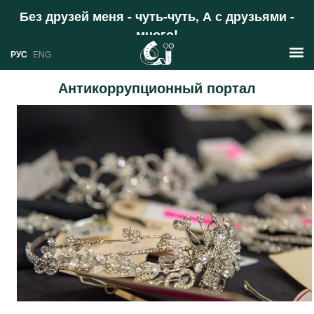
Без друзей меня - чуть-чуть, А с друзьями -
много!
Поддержать
РУС
ENG
Антикоррупционный портал
Новости
РУС
Аналитика
ENG
Профили
Стран
Ресурсы
Международных организаций
Литература
О проекте
Сайты
Документы международных
организаций