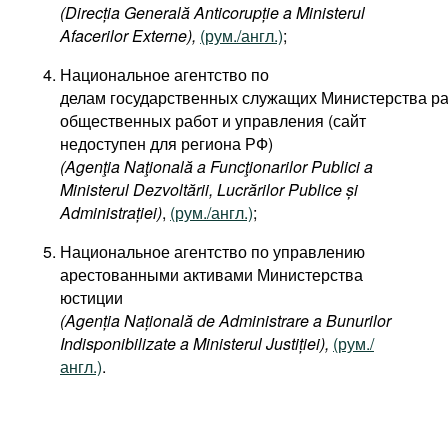
(Direcția Generală Anticorupție a Ministerul
Afacerilor Externe),
(рум./англ.)
;
Национальное агентство по
делам государственных служащих Министерства ра
общественных работ и управления (сайт
недоступен для региона РФ)
(Agenţia Naţională a Funcţionarilor Publici a
Ministerul Dezvoltării, Lucrărilor Publice și
Administrației)
,
(рум./англ.)
;
Национальное агентство по управлению
арестованными активами Министерства
юстиции
(Agenția Națională de Administrare a Bunurilor
Indisponibilizate a Ministerul Justiției),
(рум./
англ.)
.