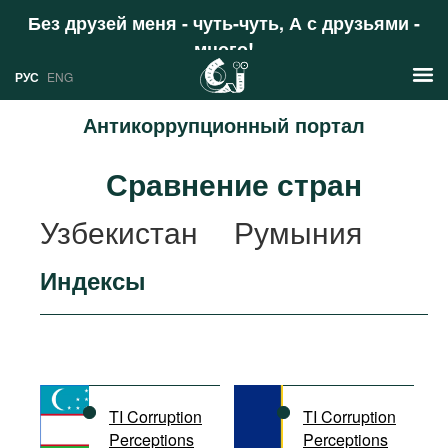
Без друзей меня - чуть-чуть, А с друзьями -
много!
Поддержать
РУС
ENG
Антикоррупционный портал
Новости
Сравнение стран
РУС
Аналитика
Узбекистан
Румыния
ENG
Профили
Индексы
Стран
Ресурсы
Международных организаций
Литература
О проекте
Сайты
Документы международных
TI Corruption
TI Corruption
организаций
Perceptions
Perceptions