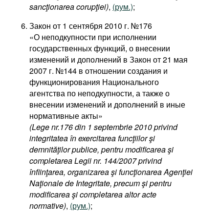
sancţionarea corupţiei)
,
(рум.)
;
Закон от 1 сентября 2010 г. №176
«О неподкупности при исполнении
государственных функций, о внесении
изменений и дополнений в Закон от 21 мая
2007 г. №144 в отношении создания и
функционирования Национального
агентства по неподкупности, а также о
внесении изменений и дополнений в иные
нормативные акты»
(Lege nr.176 din 1 septembrie 2010 privind
integritatea în exercitarea funcţiilor şi
demnităţilor publice, pentru modificarea şi
completarea Legii nr. 144/2007 privind
înfiinţarea, organizarea şi funcţionarea Agenţiei
Naţionale de Integritate, precum şi pentru
modificarea şi completarea altor acte
normative)
,
(рум.)
;