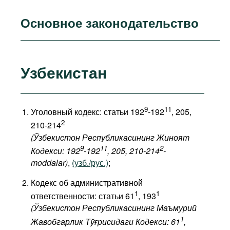
Основное законодательство
Узбекистан
9
11
Уголовный кодекс: статьи 192
-192
, 205,
2
210-214
(Ўзбекистон Республикасининг Жиноят
9
11
2
Кодекси: 192
-192
, 205, 210-214
-
moddalar)
,
(узб./рус.)
;
Кодекс об административной
1
1
ответственности: статьи 61
, 193
(Ўзбекистон Республикасининг Маъмурий
1
Жавобгарлик Тўғрисидаги Кодекси: 61
,