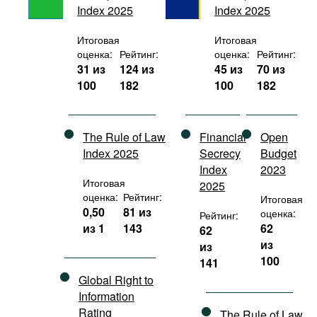
Index 2025
Index 2025
Фильмы
Подкасты
Итоговая
Итоговая
оценка:
Рейтинг:
оценка:
Рейтинг:
Книжная полка
31 из
124 из
45 из
70 из
100
182
100
182
The Rule of Law
Financial
Open
Index 2025
Secrecy
Budget
Index
2023
Итоговая
2025
оценка:
Рейтинг:
Итоговая
0,50
81 из
оценка:
Рейтинг:
из 1
143
62
62
из
из
100
141
Global Right to
Information
Rating
The Rule of Law