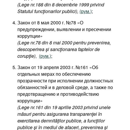
(Lege nr.188 din 8 decembrie 1999 privind
Statutul funcţionarilor publici),
(рум.)
;
Закон от 8 мая 2000 г. №78 «О
предупреждении, выявлении и пресечении
коррупции»
(Lege nr.78 din 8 mai 2000 pentru prevenirea,
descoperirea şi sancţionarea faptelor de
corupţie)
,
(рум.)
;
Закон от 19 апреля 2003 г. №161 «Об
отдельных мерах по обеспечению
прозрачности при исполнении должностных
обязанностей и в деловой среде, а также по
предотвращению и противодействию
коррупции»
(Lege nr.161 din 19 aprilie 2003 privind unele
măsuri pentru asigurarea transparenţei în
exercitarea demnităţilor publice, a funcţiilor
publice şi în mediul de afaceri, prevenirea şi