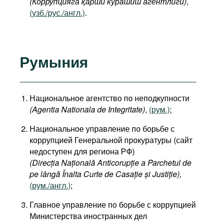
(Коррупцияга қарши курашиш агентлиги)
,
(узб./рус./англ.)
.
Румыния
Национальное агентство по неподкупности
(Agentia Nationala de Integritate)
,
(рум.)
;
Национальное управление по борьбе с
коррупцией Генеральной прокуратуры (сайт
недоступен для региона РФ)
(Direcția Națională Anticorupție a Parchetul de
pe lângă Înalta Curte de Casație și Justiție
),
(рум./англ.)
;
Главное управление по борьбе с коррупцией
Министерства иностранных дел