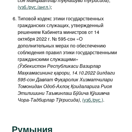
сон Манфаатлар тўқнашуви тўғрисида
)
,
(узб./рус./англ.)
;
Типовой кодекс этики государственных
гражданских служащих, утвержденный
решением Кабинета министров от 14
октября 2022 г. № 595-сон «О
дополнительных мерах по обеспечению
соблюдения правил этики государственными
гражданскими служащими»
(Ўзбекистон Республикаси Вазирлар
Маҳкамасининг қарори, 14.10.2022 йилдаги
595-сон Давлат Фуқаролик Хизматчилари
Томонидан Одоб-Ахлоқ Қоидаларига Риоя
Этилишини Таъминлаш Бўйича Қўшимча
Чора-Тадбирлар Тўғрисида)
,
(узб./рус.)
.
Румыния