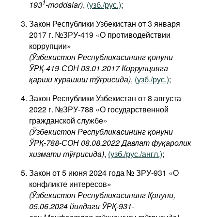
1
193
-moddalar)
,
(узб./рус.)
;
Закон Республики Узбекистан от 3 января
2017 г. №ЗРУ-419 «О противодействии
коррупции»
(Ўзбекистон Республикасининг қонуни
ЎРҚ-419-СОН 03.01.2017 Коррупцияга
қарши курашиш тўғрисида)
,
(узб./рус.)
;
Закон Республики Узбекистан от 8 августа
2022 г. №ЗРУ-788 «О государственной
гражданской службе»
(Ўзбекистон Республикасининг қонуни
ЎРҚ-788-СОН 08.08.2022 Давлат фуқаролик
хизмати тўғрисида)
,
(узб./рус./англ.)
;
Закон от 5 июня 2024 года № ЗРУ-931 «О
конфликте интересов»
(Ўзбекистон Республикасининг Қонуни,
05.06.2024 йилдаги ЎРҚ-931-