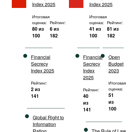
Index 2025
Index 2025
Фильмы
Подкасты
Итоговая
Итоговая
оценка:
Рейтинг:
оценка:
Рейтинг:
Книжная полка
80 из
6 из
41 из
81 из
100
182
100
182
Financial
Financial
Open
Secrecy
Secrecy
Budget
Index 2025
Index
2023
2025
Рейтинг:
Итоговая
2 из
оценка:
Рейтинг:
51
141
40
из
из
100
141
Global Right to
Information
Rating
The Rule of Law