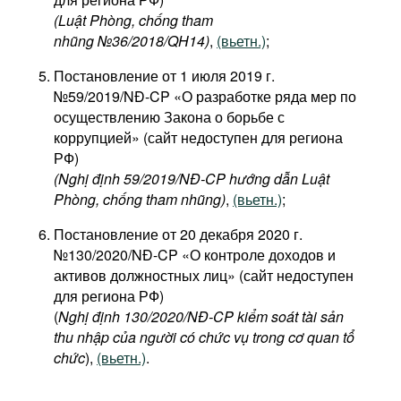
(Luật Phòng, chống tham
nhũng №36/2018/QH14)
,
(вьетн.)
;
Постановление от 1 июля 2019 г.
№59/2019/NĐ-CP «О разработке ряда мер по
осуществлению Закона о борьбе с
коррупцией» (сайт недоступен для региона
РФ)
(Nghị định 59/2019/NĐ-CP hướng dẫn Luật
Phòng, chống tham nhũng)
,
(вьетн.)
;
Постановление от 20 декабря 2020 г.
№130/2020/NĐ-CP «О контроле доходов и
активов должностных лиц» (сайт недоступен
для региона РФ)
(
Nghị định 130/2020/NĐ-CP kiểm soát tài sản
thu nhập của người có chức vụ trong cơ quan tổ
chức
),
(вьетн.)
.