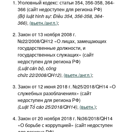
Уголовный кодекс: статьи 354, 356-358, 364-
366 (сайт недоступен для региона РФ)
(Bộ luật hình sự: Điều 354, 356-358, 364-
366)
,
(вьетн./англ.)
;
Закон от 13 ноября 2008 г.
№22/2008/QH12 «О лицах, замещающих
государственные должности, и
государственных служащих» (сайт
недоступен для региона РФ)
(Luật cán bộ, công
chức 22/2008/QH12)
,
(вьетн./англ.)
;
Закон от 12 июня 2018 г. №25/2018/QH14 «О
служебных разоблачениях» (сайт
недоступен для региона РФ)
(Luật Tố cáo 25/2018/QH14)
,
(вьетн.)
;
Закон от 20 ноября 2018 г. №36/2018/QH14
«О борьбе с коррупцией» (сайт недоступен
для региона РФ)