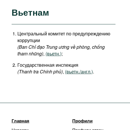
Вьетнам
Центральный комитет по предупреждению
коррупции
(Ban Chỉ đạo Trung ương về phòng, chống
tham nhũng)
,
(вьетн.)
;
Государственная инспекция
(Thanh tra Chính phủ)
,
(вьетн./англ.)
.
Главная
Профили
Новости
Профили стран