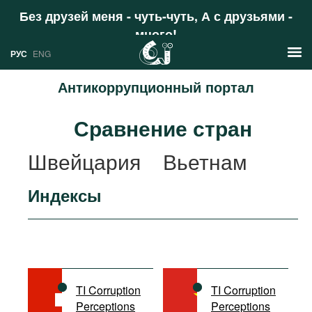
Без друзей меня - чуть-чуть, А с друзьями -
много!
Поддержать
РУС
ENG
Антикоррупционный портал
Новости
Сравнение стран
РУС
Аналитика
Швейцария
Вьетнам
ENG
Профили
Индексы
Стран
Ресурсы
Международных организаций
Литература
О проекте
Сайты
Документы международных
TI Corruption
TI Corruption
организаций
Perceptions
Perceptions