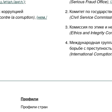
./итал./англ.)
;
(Serious Fraud Office)
,
(
с коррупцией
Комитет по государст
contre la corruption)
,
(нем./
(Civil Service Commiss
Комиссия по этике и н
(Ethics and Integrity C
Международная группа
борьбе с преступност
(International Corruptio
Профили
Профили стран