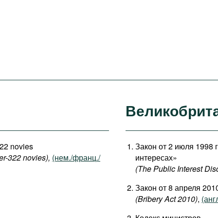
Великобрит
322 novies
Закон от 2 июля 1998
er-322 novies),
(нем./франц./
интересах»
(The Public Interest Dis
Закон от 8 апреля 201
(Bribery Act 2010)
,
(англ
Кодекс министров