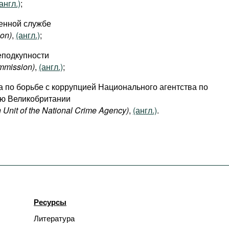
англ.)
;
венной службе
ion)
,
(англ.)
;
еподкупности
ommission)
,
(англ.)
;
 по борьбе с коррупцией Национального агентства по
ью Великобритании
n Unit of the National Crime Agency)
,
(англ.)
.
Ресурсы
Литература