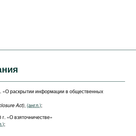
ания
 г. «О раскрытии информации в общественных
closure Act)
,
(англ.)
;
0 г. «О взяточничестве»
.)
;