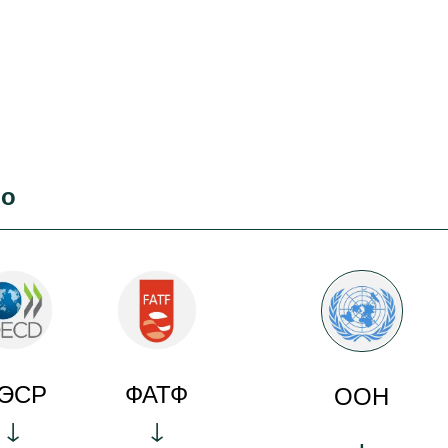
во
ЭСР
ФАТФ
ООН