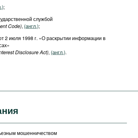
.)
;
сударственной службой
ment Code)
,
(англ.)
;
от 2 июля 1998 г. «О раскрытии информации в
сах»
nterest Disclosure Act)
,
(англ.)
.
ания
рьезным мошенничеством