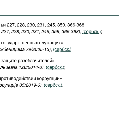
ьи 227, 228, 230, 231, 245, 359, 366-368
227, 228, 230, 231, 245, 359, 366-368)
,
(сербск.)
;
 государственных служащих»
ужбеницима 79/2005-13)
,
(сербск.)
;
 защите разоблачителей»
уњивача 128/2014-3
)
,
(сербск.)
;
противодействии коррупции»
орупције 35/2019-6)
,
(сербск.)
.