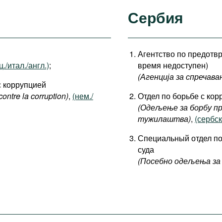
Сербия
Агентство по предотв
./итал./англ.)
;
время недоступен)
(Агенција за спречава
с коррупцией
contre la corruption)
,
(нем./
Отдел по борьбе с ко
(Одељење за борбу пр
тужилаштва)
,
(сербск
Специальный отдел по
суда
(Посебно одељења за 