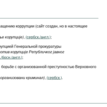
ращению коррупции (сайт создан, но в настоящее
ње корупције)
,
(сербск./англ.)
;
ррупцией Генеральной прокуратуры
отив корупције Републичког јавног
./босн./англ.)
;
 борьбе с организованной преступностью Верховного
организовани криминал)
,
(сербск.)
.