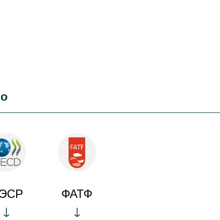
во
ЭСР
ФАТФ