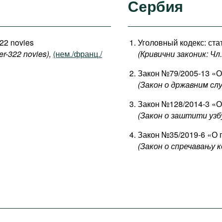
Сербия
322 novies
Уголовный кодекс: стат
er-322 novies),
(нем./франц./
(Кривични законик: Чл. 
Закон №79/2005-13 «О
(Закон о државним сл
Закон №128/2014-3 «О
(Закон о заштити узб
Закон №35/2019-6 «О 
(Закон о спречавању к