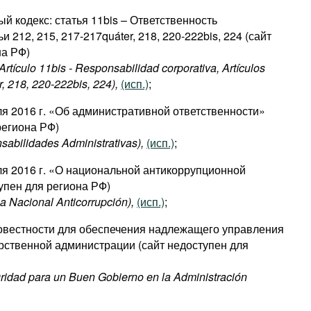
 кодекс: статья 11bis – Ответственность
и 212, 215, 217-217quáter, 218, 220-222bis, 224 (сайт
на РФ)
rtículo 11bis - Responsabilidad corporativa, Artículos
, 218, 220-222bis, 224),
(исп.)
;
ля 2016 г. «Об административной ответственности»
региона РФ)
sabilidades Administrativas),
(исп.)
;
ля 2016 г. «О национальной антикоррупционной
упен для региона РФ)
a Nacional Anticorrupción),
(исп.)
;
совестности для обеспечения надлежащего управления
рственной администрации (сайт недоступен для
gridad para un Buen Gobierno en la Administración