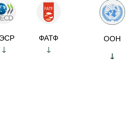
ЭСР
ФАТФ
ООН