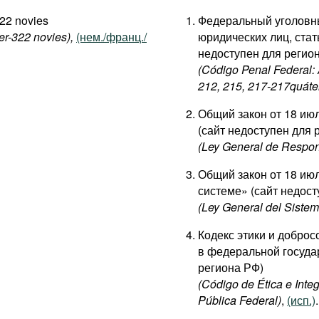
322 novies
Федеральный уголовный
er-322 novies),
(нем./франц./
юридических лиц, стать
недоступен для регио
(Código Penal Federal: A
212, 215, 217-217quáter
Общий закон от 18 ию
(сайт недоступен для 
(Ley General de Respon
Общий закон от 18 ию
системе» (сайт недост
(Ley General del Sistem
Кодекс этики и добро
в федеральной госуда
региона РФ)
(Código de Ética e Inte
Pública Federal)
,
(исп.)
.