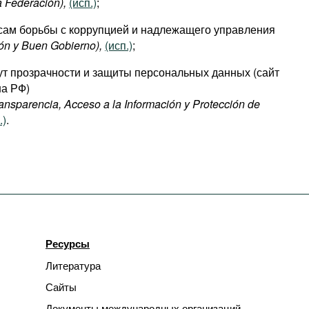
a Federación),
(исп.)
;
сам борьбы с коррупцией и надлежащего управления
ión y Buen Gobierno),
(исп.)
;
т прозрачности и защиты персональных данных (сайт
на РФ)
Transparencia, Acceso a la Información y Protección de
.)
.
Ресурсы
Литература
Сайты
Документы международных организаций