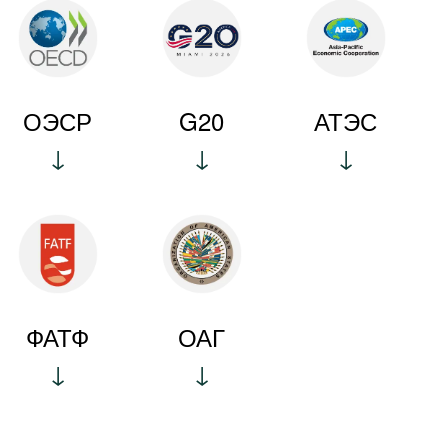
ОЭСР
G20
АТЭС
ФАТФ
ОАГ