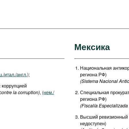
Мексика
Национальная антикор
./итал./англ.)
;
региона РФ)
(Sistema Nacional Antic
с коррупцией
contre la corruption)
,
(нем./
Специальная прокурат
региона РФ)
(Fiscalía Especializada
Высший ревизионный о
недоступен)