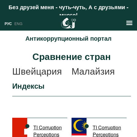
Без друзей меня - чуть-чуть, А с друзьями -
много!
Поддержать
РУС
ENG
Антикоррупционный портал
Новости
Сравнение стран
РУС
Аналитика
Швейцария
Малайзия
ENG
Профили
Индексы
Стран
Ресурсы
Международных организаций
Литература
О проекте
Сайты
Документы международных
TI Corruption
TI Corruption
организаций
Perceptions
Perceptions