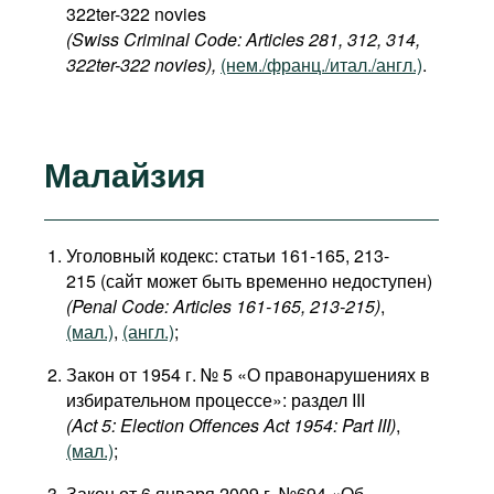
322ter-322 novies
(Swiss Criminal Code: Articles 281, 312, 314,
322ter-322 novies),
(нем./франц./итал./англ.)
.
Малайзия
Уголовный кодекс: статьи 161-165, 213-
215 (сайт может быть временно недоступен)
(Penal Code: Articles 161-165, 213-215)
,
(мал.)
,
(англ.)
;
Закон от 1954 г. № 5 «О правонарушениях в
избирательном процессе»: раздел III
(Act 5: Election Offences Act 1954: Part III)
,
(мал.)
;
Закон от 6 января 2009 г. №694 «Об