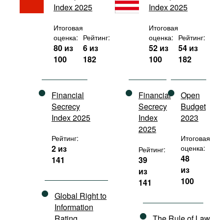
Index 2025
Index 2025
Фильмы
Подкасты
Итоговая
Итоговая
оценка:
Рейтинг:
оценка:
Рейтинг:
Книжная полка
80 из
6 из
52 из
54 из
100
182
100
182
Financial
Financial
Open
Secrecy
Secrecy
Budget
Index 2025
Index
2023
2025
Рейтинг:
Итоговая
2 из
оценка:
Рейтинг:
48
141
39
из
из
100
141
Global Right to
Information
Rating
The Rule of Law