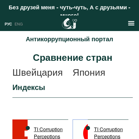
Без друзей меня - чуть-чуть, А с друзьями -
много!
Поддержать
РУС
ENG
Антикоррупционный портал
Новости
Сравнение стран
РУС
Аналитика
Швейцария
Япония
ENG
Профили
Индексы
Стран
Ресурсы
Международных организаций
Литература
О проекте
Сайты
Документы международных
TI Corruption
TI Corruption
организаций
Perceptions
Perceptions