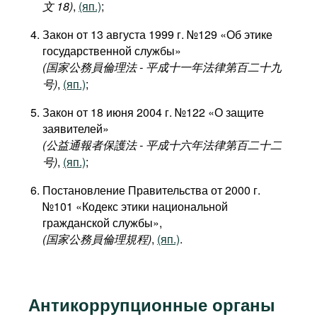
文 18)
,
(яп.)
;
Закон от 13 августа 1999 г. №129 «Об этике
государственной службы»
(国家公務員倫理法 - 平成十一年法律第百二十九
号)
,
(яп.)
;
Закон от 18 июня 2004 г. №122 «О защите
заявителей»
(公益通報者保護法 - 平成十六年法律第百二十二
号)
,
(яп.)
;
Постановление Правительства от 2000 г.
№101 «Кодекс этики национальной
гражданской службы»,
(国家公務員倫理規程)
,
(яп.)
.
Антикоррупционные органы