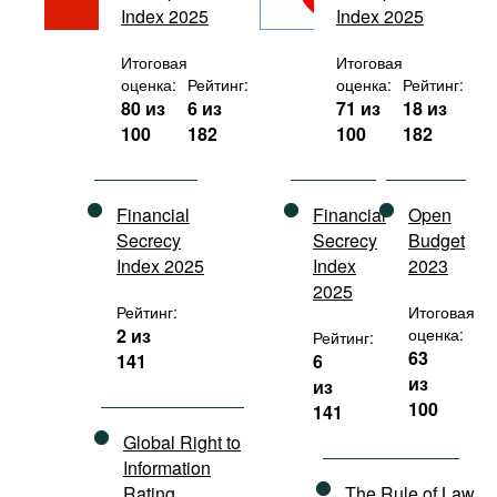
Index 2025
Index 2025
Фильмы
Подкасты
Итоговая
Итоговая
оценка:
Рейтинг:
оценка:
Рейтинг:
Книжная полка
80 из
6 из
71 из
18 из
100
182
100
182
Financial
Financial
Open
Secrecy
Secrecy
Budget
Index 2025
Index
2023
2025
Рейтинг:
Итоговая
2 из
оценка:
Рейтинг:
63
141
6
из
из
100
141
Global Right to
Information
Rating
The Rule of Law