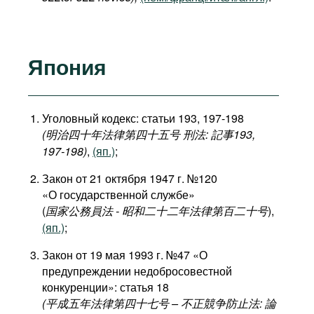
Япония
Уголовный кодекс: статьи 193, 197-198
(明治四十年法律第四十五号 刑法: 記事193,
197-198)
,
(яп.)
;
Закон от 21 октября 1947 г. №120
«О государственной службе»
(
国家公務員法 - 昭和二十二年法律第百二十号
),
(яп.)
;
Закон от 19 мая 1993 г. №47 «О
предупреждении недобросовестной
конкуренции»: статья 18
(平成五年法律第四十七号 – 不正競争防止法: 論