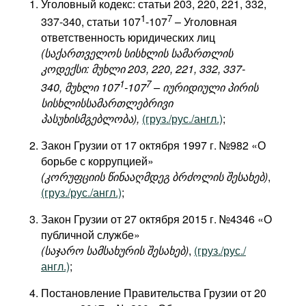
Уголовный кодекс: статьи 203, 220, 221, 332,
1
7
337-340, статьи 107
-107
– Уголовная
ответственность юридических лиц
(საქართველოს სისხლის სამართლის
კოდექსი: მუხლი 203, 220, 221, 332, 337-
1
7
340, მუხლი 107
-107
– იურიდიული პირის
სისხლისსამართლებრივი
პასუხისმგებლობა),
(груз./рус./англ.)
;
Закон Грузии от 17 октября 1997 г. №982 «О
борьбе с коррупцией»
(კორუფციის წინააღმდეგ ბრძოლის შესახებ)
,
(груз./рус./англ.)
;
Закон Грузии от 27 октября 2015 г. №4346 «О
публичной службе»
(საჯარო სამსახურის შესახებ)
,
(груз./рус./
англ.)
;
Постановление Правительства Грузии от 20