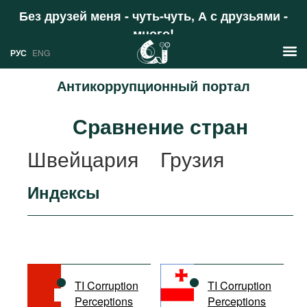
Без друзей меня - чуть-чуть, А с друзьями -
много!
Поддержать
РУС
ENG
Антикоррупционный портал
Новости
Сравнение стран
РУС
Аналитика
Швейцария
Грузия
ENG
Профили
Индексы
Стран
Ресурсы
Международных организаций
Литература
О проекте
Сайты
Документы международных
TI Corruption
TI Corruption
организаций
Perceptions
Perceptions