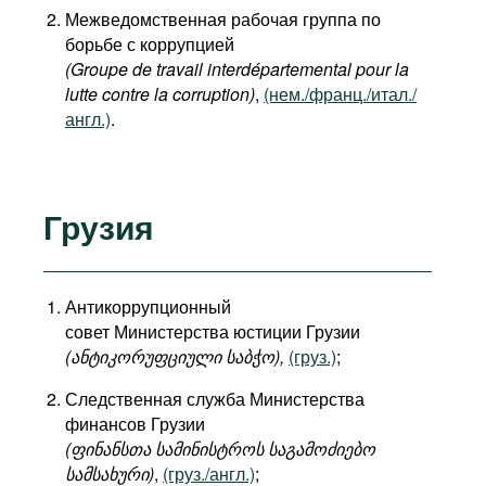
Межведомственная рабочая группа по
борьбе с коррупцией
(Groupe de travail interdépartemental pour la
lutte contre la corruption)
,
(нем./франц./итал./
англ.)
.
Грузия
Антикоррупционный
совет Министерства юстиции Грузии
(ანტიკორუფციული საბჭო
),
(груз.)
;
Следственная служба Министерства
финансов Грузии
(ფინანსთა სამინისტროს საგამოძიებო
სამსახური)
,
(груз./англ.)
;