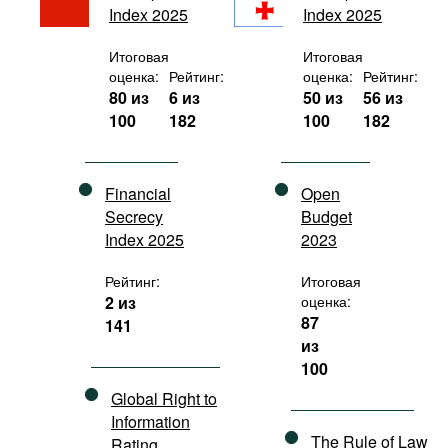
Index 2025
Index 2025
Фильмы
Подкасты
Итоговая
Итоговая
оценка:
Рейтинг:
оценка:
Рейтинг:
Книжная полка
80 из
6 из
50 из
56 из
100
182
100
182
Financial
Open
Secrecy
Budget
Index 2025
2023
Рейтинг:
Итоговая
2 из
оценка:
87
141
из
100
Global Right to
Information
The Rule of Law
Rating