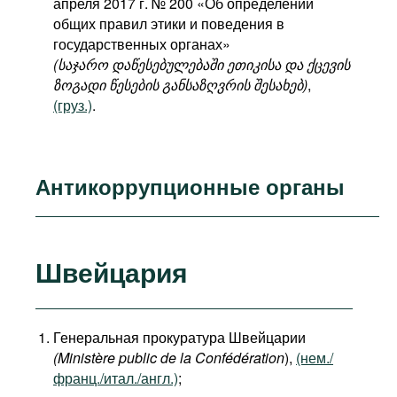
апреля 2017 г. № 200 «Об определении
общих правил этики и поведения в
государственных органах»
(საჯარო დაწესებულებაში ეთიკისა და ქცევის
ზოგადი წესების განსაზღვრის შესახებ)
,
(груз.)
.
Антикоррупционные органы
Швейцария
Генеральная прокуратура Швейцарии
(Ministère public de la Confédération
),
(нем./
франц./итал./англ.)
;