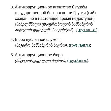
Антикоррупционное агентство Службы
государственной безопасности Грузии (сайт
создан, но в настоящее время недоступен)
(სახელმწიფო უსაფრთხოების სამსახურის
ანტიკორუფციულმა სააგენტომ)
,
(груз./англ.)
;
Бюро публичной службы
(საჯარო სამსახურის ბიურო),
(груз./англ.)
;
Антикоррупционное бюро
(ანტიკორუფციული ბიურო),
(груз./англ.)
.