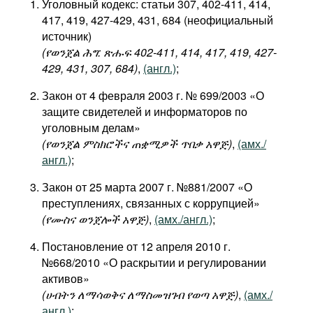
Уголовный кодекс: статьи 307, 402-411, 414,
417, 419, 427-429, 431, 684 (неофициальный
источник)
(የወንጀል
ሕግ: ጽሑፍ 402-411, 414, 417, 419, 427-
429, 431, 307, 684
)
,
(англ.)
;
Закон от 4 февраля 2003 г. № 699/2003 «О
защите свидетелей и информаторов по
уголовным делам»
(የወንጀል ምስክሮችና ጠቋሚዎች ጥበቃ አዋጅ)
,
(амх./
англ.)
;
Закон от 25 марта 2007 г. №881/2007 «О
преступлениях, связанных с коррупцией»
(የሙስና ወንጀሎች አዋጅ)
,
(амх./англ.)
;
Постановление от 12 апреля 2010 г.
№668/2010 «О раскрытии и регулировании
активов»
(
ሀብትን
ለማሳወቅና
ለማስመዝገብ
የወጣ
አዋጅ
)
,
(амх./
англ.)
;