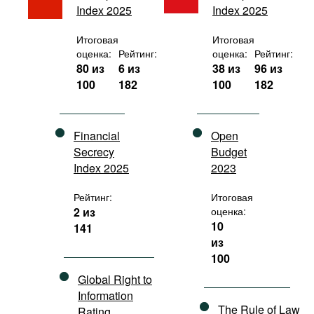
Index 2025
Index 2025
Фильмы
Подкасты
Итоговая
Итоговая
оценка:
Рейтинг:
оценка:
Рейтинг:
Книжная полка
80 из
6 из
38 из
96 из
100
182
100
182
Financial
Open
Secrecy
Budget
Index 2025
2023
Рейтинг:
Итоговая
2 из
оценка:
10
141
из
100
Global Right to
Information
The Rule of Law
Rating