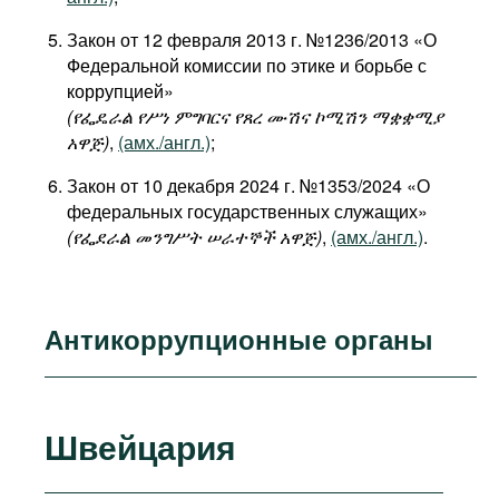
Закон от 12 февраля 2013 г. №1236/2013 «О
Федеральной комиссии по этике и борьбе с
коррупцией»
(የፌዴራል
የሥነ
ምግባርና
የጸረ
ሙሽና
ኮሚሽን
ማቋቋሚያ
አዋጅ)
,
(амх./англ.)
;
Закон от 10 декабря 2024 г. №1353/2024 «О
федеральных государственных служащих»
(የፌደራል
መንግሥት
ሠራተኞች
አዋጅ
)
,
(амх./англ.)
.
Антикоррупционные органы
Швейцария