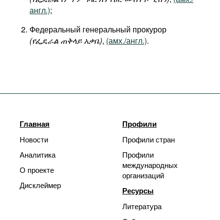
англ.)
;
Федеральный генеральный прокурор
(
የፌዴራል
ጠቅላይ
አቃቤ)
,
(амх./англ.)
.
Главная
Профили
Новости
Профили стран
Аналитика
Профили
международных
О проекте
организаций
Дисклеймер
Ресурсы
Литература