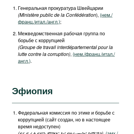
Генеральная прокуратура Швейцарии
(Ministère public de la Confédération
),
(нем./
франц./итал./англ.)
;
Межведомственная рабочая группа по
борьбе с коррупцией
(Groupe de travail interdépartemental pour la
lutte contre la corruption)
,
(нем./франц./итал./
англ.)
.
Эфиопия
Федеральная комиссия по этике и борьбе с
коррупцией (сайт создан, но в настоящее
время недоступен)
(
የፌዴራል
የሥነ
ምግባር
እና
የፀረ
-
ሙስና
ኮሚሽን
)
,
(амх./