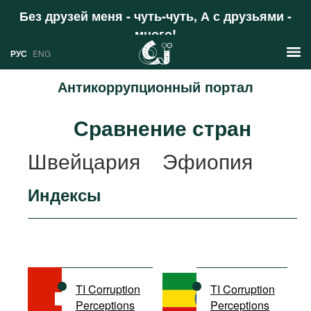
Без друзей меня - чуть-чуть, А с друзьями -
много!
Поддержать
РУС
ENG
Антикоррупционный портал
Новости
Сравнение стран
РУС
Аналитика
Швейцария
Эфиопия
ENG
Профили
Индексы
Стран
Ресурсы
Международных организаций
Литература
О проекте
Сайты
Документы международных
TI Corruption
TI Corruption
организаций
Perceptions
Perceptions