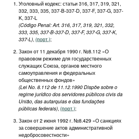
Уголовный кодекс: статьи 316, 317, 319, 321,
332, 333, 335, 337-B-337-D, 337-F, 337-G, 337-
K, 337-L
(Código Penal: Art. 316, 317, 319, 321, 332,
333, 335, 337-B-337-D, 337-F, 337-G, 337-K,
337-L)
,
(порт.)
;
Закон от 11 декабря 1990 г. №8.112 «О
правовом режиме для государственных
служащих Союза, органов местного
самоуправления и федеральных
общественных фондов»
(Lei No. 8.112 de 11.12.1990 Dispõe sobre o
regime jurídico dos servidores públicos civis da
União, das autarquias e das fundações
públicas federais)
,
(порт.)
;
Закон от 2 июня 1992 г. №8.429 «О санкциях
за совершение актов административной
недобросовестности»