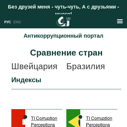
Без друзей меня - чуть-чуть, А с друзьями -
много!
Поддержать
РУС
ENG
Антикоррупционный портал
Новости
Сравнение стран
РУС
Аналитика
Швейцария
Бразилия
ENG
Профили
Индексы
Стран
Ресурсы
Международных организаций
Литература
О проекте
Сайты
Документы международных
TI Corruption
TI Corruption
организаций
Perceptions
Perceptions