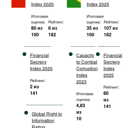
Index 2025
Index 2025
Фильмы
Подкасты
Итоговая
Итоговая
оценка:
Рейтинг:
оценка:
Рейтинг:
Книжная полка
80 из
6 из
35 из
107 из
100
182
100
182
Financial
Capacity
Financial
Secrecy
to Combat
Secrecy
Index 2025
Corruption
Index
Index
2025
Рейтинг:
2023
2 из
Рейтинг:
141
80
Итоговая
оценка:
из
4,83
141
из
Global Right to
10
Information
Rating