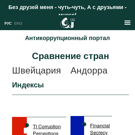
Без друзей меня - чуть-чуть, А с друзьями -
много!
Поддержать
РУС
ENG
Антикоррупционный портал
Новости
Сравнение стран
РУС
Аналитика
Швейцария
Андорра
ENG
Профили
Индексы
Стран
Ресурсы
Международных организаций
Литература
О проекте
Сайты
Документы международных
Financial
TI Corruption
организаций
Secrecy
Perceptions