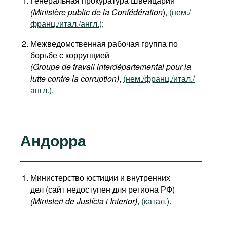
Генеральная прокуратура Швейцарии
(Ministère public de la Confédération
),
(нем./
франц./итал./англ.)
;
Межведомственная рабочая группа по
борьбе с коррупцией
(Groupe de travail interdépartemental pour la
lutte contre la corruption)
,
(нем./франц./итал./
англ.)
.
Андорра
Министерство юстиции и внутренних
дел (сайт недоступен для региона РФ)
(Ministeri de Justícia i Interior)
,
(катал.)
.