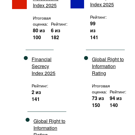
Index 2025
Index 2025
Фильмы
Подкасты
Рейтинг:
Итоговая
99
оценка:
Рейтинг:
Книжная полка
80 из
6 из
из
100
182
141
Financial
Global Right to
Secrecy
Information
Index 2025
Rating
Рейтинг:
Итоговая
2 из
оценка:
Рейтинг:
73 из
94 из
141
150
140
Global Right to
Information
Rating