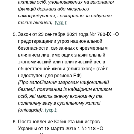
активів осіб, уповноважених на виконання
функцій держави або місцевого
самоврядування, і покарання за набуття
таких активів)
,
(укр.)
;
Закон от 23 сентября 2021 года №1780-IX «О
предотвращении угроз национальной
безопасности, связанных с чрезмерным
влиянием лиц, имеющих значительный
экономический или политический вес в
общественной жизни (олигархов)» (сайт
недоступен для региона РФ)
(Про запобігання загрозам національній
безпеці, пов’язаним із надмірним впливом
осіб, які мають значну економічну та
політичну вагу в суспільному житті
(олігархів))
,
(укр.)
;
Постановление Кабинета министров
Украины от 18 марта 2015 г. № 118 «О