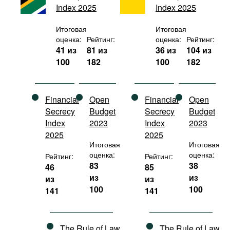
Index 2025
Index 2025
Фильмы
Подкасты
Итоговая
Итоговая
оценка:
Рейтинг:
оценка:
Рейтинг:
Книжная полка
41 из
81 из
36 из
104 из
100
182
100
182
Financial
Open
Financial
Open
Secrecy
Budget
Secrecy
Budget
Index
2023
Index
2023
2025
2025
Итоговая
Итоговая
оценка:
оценка:
Рейтинг:
Рейтинг:
83
38
46
85
из
из
из
из
100
100
141
141
The Rule of Law
The Rule of Law