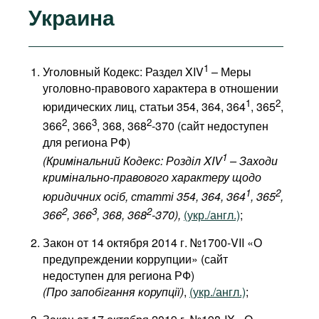
Украина
1
Уголовный Кодекс: Раздел XIV
– Меры
уголовно-правового характера в отношении
1
2
юридических лиц, статьи 354, 364, 364
, 365
,
2
3
2
366
, 366
, 368, 368
-370 (сайт недоступен
для региона РФ)
1
(Кримінальний Кодекс: Розділ XIV
– Заходи
кримінально-правового характеру щодо
1
2
юридичних осіб, статті 354, 364, 364
, 365
,
2
3
2
366
, 366
, 368, 368
-370),
(укр./англ.)
;
Закон от 14 октября 2014 г. №1700-VII «О
предупреждении коррупции» (сайт
недоступен для региона РФ)
(Про запобігання корупції)
,
(укр./англ.)
;