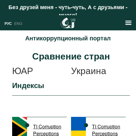
Без друзей меня - чуть-чуть, А с друзьями -
много!
Поддержать
РУС
ENG
Антикоррупционный портал
Новости
Сравнение стран
РУС
Аналитика
ЮАР
Украина
ENG
Профили
Индексы
Стран
Ресурсы
Международных организаций
Литература
О проекте
Сайты
Документы международных
TI Corruption
TI Corruption
организаций
Perceptions
Perceptions