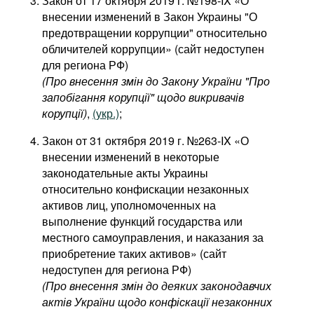
Закон от 17 октября 2019 г. №198-IX «О
внесении изменений в Закон Украины "О
предотвращении коррупции" относительно
обличителей коррупции» (сайт недоступен
для региона РФ)
(Про внесення змін до Закону України "Про
запобігання корупції" щодо викривачів
корупції)
,
(укр.)
;
Закон от 31 октября 2019 г. №263-IX «О
внесении изменений в некоторые
законодательные акты Украины
относительно конфискации незаконных
активов лиц, уполномоченных на
выполнение функций государства или
местного самоуправления, и наказания за
приобретение таких активов» (сайт
недоступен для региона РФ)
(Про внесення змін до деяких законодавчих
актів України щодо конфіскації незаконних