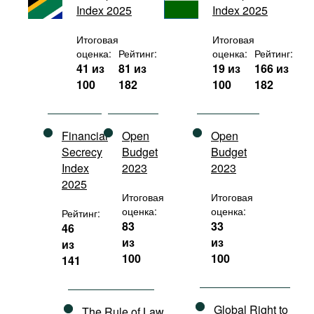
Index 2025
Index 2025
Фильмы
Подкасты
Итоговая
Итоговая
оценка:
Рейтинг:
оценка:
Рейтинг:
Книжная полка
41 из
81 из
19 из
166 из
100
182
100
182
Financial
Open
Open
Secrecy
Budget
Budget
Index
2023
2023
2025
Итоговая
Итоговая
оценка:
оценка:
Рейтинг:
83
33
46
из
из
из
100
100
141
Global Right to
The Rule of Law