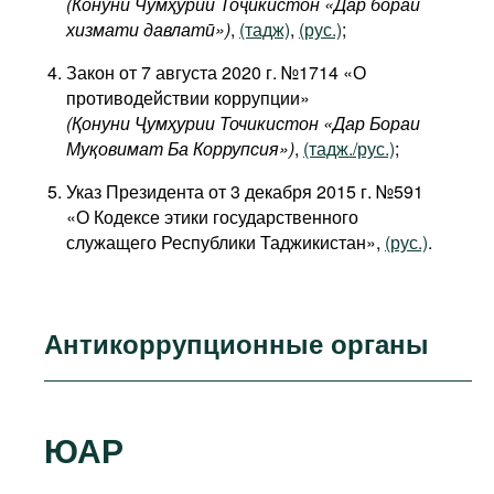
(Конуни Чумҳурии Тоҷикистон «Дар бораи
хизмати давлатӣ»)
,
(тадж)
,
(рус.)
;
Закон от 7 августа 2020 г. №1714 «О
противодействии коррупции»
(Қонуни Ҷумҳурии Точикистон «Дар Бораи
Муқовимат Ба Коррупсия»)
,
(тадж./рус.)
;
Указ Президента от 3 декабря 2015 г. №591
«О Кодексе этики государственного
служащего Республики Таджикистан»,
(рус.)
.
Антикоррупционные органы
ЮАР