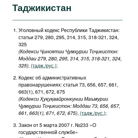
Таджикистан
Уголовный кодекс Республики Таджикистан:
статьи 279, 280, 295, 314, 315, 318-321, 324,
325
(Кодекси Ҷиноятии Ҷумҳурии Тоҷикистон:
Моддаи 279, 280, 295, 314, 315, 318-321, 324,
325)
,
(тадж./рус.)
;
Кодекс об административных
правонарушениях: статья 73, 656, 657, 661,
663(1), 671, 672, 675
(Кодекси Ҳуқуқвайронкунии Маъмурии
Ҷумҳурии Тоҷикистон: Моддаи 73, 656, 657,
661, 663(1), ​671, 672, 675)
,
(тадж./рус.)
;
Закон от 5 марта 2007 г. №233 «О
государственной службе»