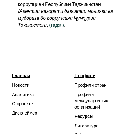
коррупцией Республики Таджикистан
(Агентии назорати давлатии молиявӣ ва
мубориза бо коррупсияи Ҷумҳурии
Тоҷикистон)
,
(тадж.)
.
Главная
Профили
Новости
Профили стран
Аналитика
Профили
международных
О проекте
организаций
Дисклеймер
Ресурсы
Литература