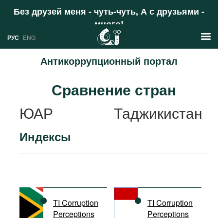
Без друзей меня - чуть-чуть, А с друзьями -
много!
Поддержать
РУС
ENG
Антикоррупционный портал
Новости
Сравнение стран
РУС
Аналитика
ЮАР
Таджикистан
ENG
Профили
Индексы
Стран
Ресурсы
Международных организаций
Литература
О проекте
Сайты
Документы международных
TI Corruption
TI Corruption
организаций
Perceptions
Perceptions