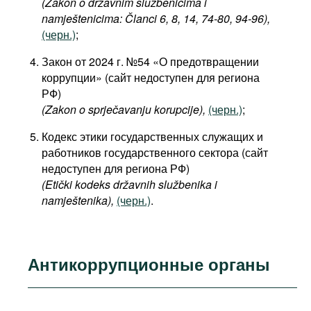
(Zakon o državnim službenicima i
namještenicima: Članci 6, 8, 14, 74-80, 94-96),
(черн.)
;
Закон от 2024 г. №54 «О предотвращении
коррупции» (сайт недоступен для региона
РФ)
(Zakon o sprječavanju korupcije),
(черн.)
;
Кодекс этики государственных служащих и
работников государственного сектора (сайт
недоступен для региона РФ)
(Etički kodeks državnih službenika i
namještenika),
(черн.)
.
Антикоррупционные органы