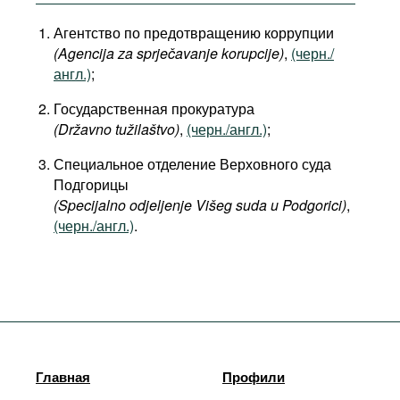
Агентство по предотвращению коррупции
(Agencija za sprječavanje korupcije)
,
(черн./
англ.)
;
Государственная прокуратура
(Državno tužilaštvo)
,
(черн./англ.)
;
Специальное отделение Верховного суда
Подгорицы
(Specijalno odjeljenje Višeg suda u Podgorici)
,
(черн./англ.)
.
Главная
Профили