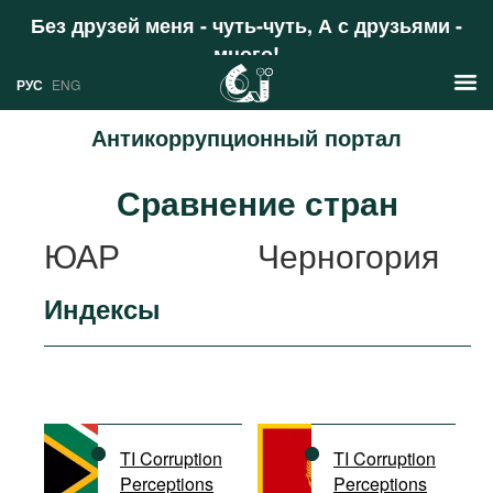
Без друзей меня - чуть-чуть, А с друзьями -
много!
Поддержать
РУС
ENG
Антикоррупционный портал
Новости
Сравнение стран
РУС
Аналитика
ЮАР
Черногория
ENG
Профили
Индексы
Стран
Ресурсы
Международных организаций
Литература
О проекте
Сайты
Документы международных
TI Corruption
TI Corruption
организаций
Perceptions
Perceptions