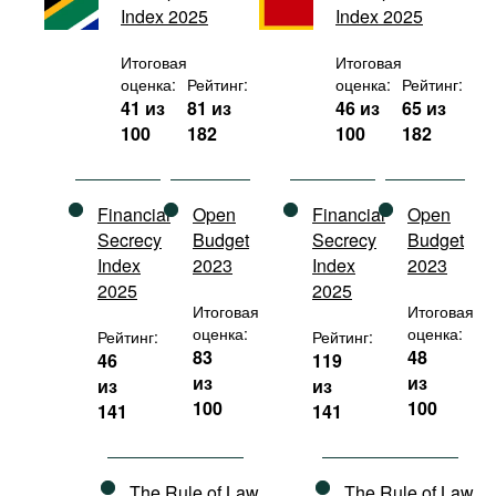
Index 2025
Index 2025
Фильмы
Подкасты
Итоговая
Итоговая
оценка:
Рейтинг:
оценка:
Рейтинг:
Книжная полка
41 из
81 из
46 из
65 из
100
182
100
182
Financial
Open
Financial
Open
Secrecy
Budget
Secrecy
Budget
Index
2023
Index
2023
2025
2025
Итоговая
Итоговая
оценка:
оценка:
Рейтинг:
Рейтинг:
83
48
46
119
из
из
из
из
100
100
141
141
The Rule of Law
The Rule of Law