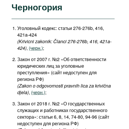
Черногория
Уголовный кодекс: статьи
276-276b, 416,
421a-424
(Krivicni zakonik: Članci 276-276b, 416, 421a-
424)
,
(черн.)
;
Закон от 2007 г. №2 «Об ответственности
юридических лиц за уголовные
преступления» (сайт недоступен для
региона РФ)
(Zakon o odgovornosti pravnih lica za krivična
djela)
,
(черн.)
;
Закон от 2018 г. №2 «О государственных
служащих и работниках государственного
сектора»: статьи 6, 8, 14, 74-80, 94-96 (сайт
недоступен для региона РФ)