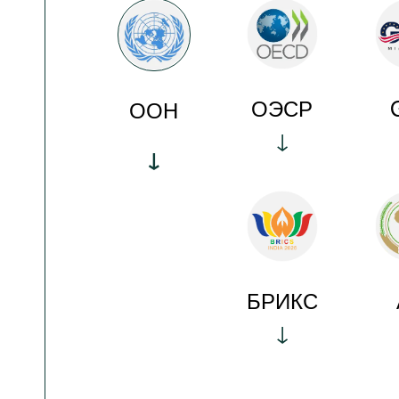
ОЭСР
ООН
БРИКС