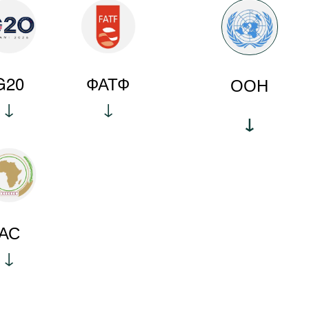
G20
ФАТФ
ООН
АС