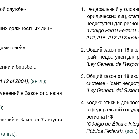
ной службе»
Федеральный уголовный
юридических лиц, стать
недоступен для регио
сших должностных лиц»
(Código Penal Federal: A
212, 215, 217-217quáter
едомителей»
Общий закон от 18 ию
(сайт недоступен для 
(Ley General de Respon
ении и борьбе с
Общий закон от 18 ию
t 12 of 2004)
,
(англ.)
;
системе» (сайт недост
(Ley General del Sistem
зменений в Закон от 3 июня
Кодекс этики и добро
)
;
в федеральной госуда
региона РФ)
нений в Закон от 7 августа
(Código de Ética e Inte
Pública Federal)
,
(исп.)
.
,
(англ.)
;