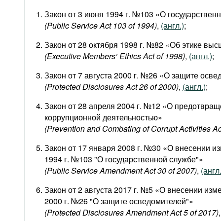
Закон от 3 июня 1994 г. №103 «О государствен
(Public Service Act 103 of 1994)
,
(англ.)
;
Закон от 28 октября 1998 г. №82 «Об этике вы
(Executive Members’ Ethics Act of 1998)
,
(англ.)
;
Закон от 7 августа 2000 г. №26 «О защите осв
(Protected Disclosures Act 26 of 2000)
,
(англ.)
;
Закон от 28 апреля 2004 г. №12 «О предотвращ
коррупционной деятельностью»
(Prevention and Combating of Corrupt Activities Ac
Закон от 17 января 2008 г. №30 «О внесении и
1994 г. №103 "О государственной службе"»
(Public Service Amendment Act 30 of 2007)
,
(англ.
Закон от 2 августа 2017 г. №5 «О внесении изме
2000 г. №26 "О защите осведомителей"»
(Protected Disclosures Amendment Act 5 of 2017)