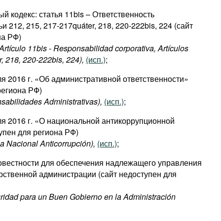
 кодекс: статья 11bis – Ответственность
и 212, 215, 217-217quáter, 218, 220-222bis, 224 (сайт
на РФ)
rtículo 11bis - Responsabilidad corporativa, Artículos
, 218, 220-222bis, 224),
(исп.)
;
ля 2016 г. «Об административной ответственности»
региона РФ)
sabilidades Administrativas),
(исп.)
;
ля 2016 г. «О национальной антикоррупционной
упен для региона РФ)
a Nacional Anticorrupción),
(исп.)
;
совестности для обеспечения надлежащего управления
рственной администрации (сайт недоступен для
gridad para un Buen Gobierno en la Administración