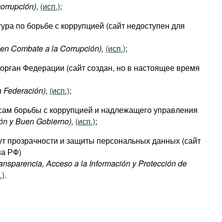
orrupción​)
,
(исп.)
;
ура по борьбе с коррупцией (сайт недоступен для
 en Combate a la Corrupción),
(исп.)
;
рган Федерации (сайт создан, но в настоящее время
a Federación),
(исп.)
;
сам борьбы с коррупцией и надлежащего управления
ión y Buen Gobierno),
(исп.)
;
т прозрачности и защиты персональных данных (сайт
на РФ)
Transparencia, Acceso a la Información y Protección de
.)
.