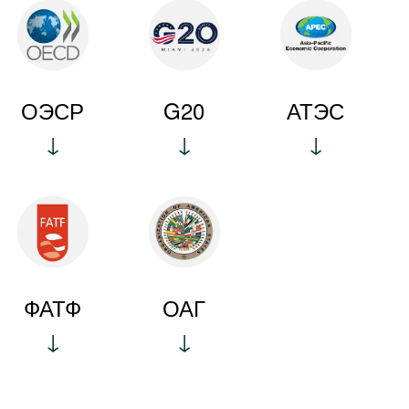
ОЭСР
G20
АТЭС
ФАТФ
ОАГ