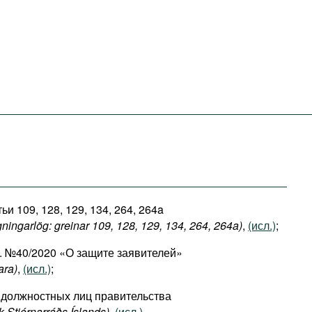
ьи 109, 128, 129, 134, 264, 264a
ingarlög: greinar 109, 128, 129, 134, 264, 264a)
,
(исл.)
;
г. №40/2020 «О защите заявителей»
ara)
,
(исл.)
;
 должностных лиц правительства
ólk Stjórnarráðs Íslands)
,
(исл.)
.