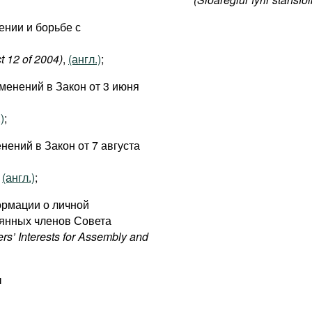
ении и борьбе с
t 12 of 2004)
,
(англ.)
;
зменений в Закон от 3 июня
)
;
нений в Закон от 7 августа
,
(англ.)
;
ормации о личной
оянных членов Совета
rs’ Interests for Assembly and
ы