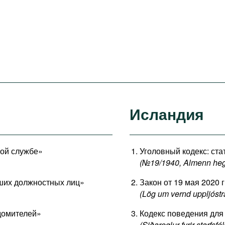
Исландия
ной службе»
Уголовный кодекс: стат
(№19/1940, Almenn hegn
сших должностных лиц»
Закон от 19 мая 2020 
(Lög um vernd uppljóstr
едомителей»
Кодекс поведения для
(Siðareglur fyrir starfsf