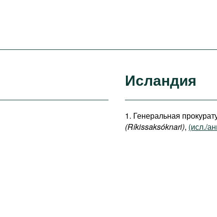
Исландия
1. Генеральная прокурат
(Ríkissaksóknari)
,
(исл./ан