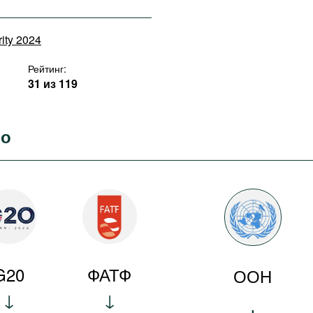
rity 2024
Рейтинг:
31 из 119
во
G20
ФАТФ
ООН