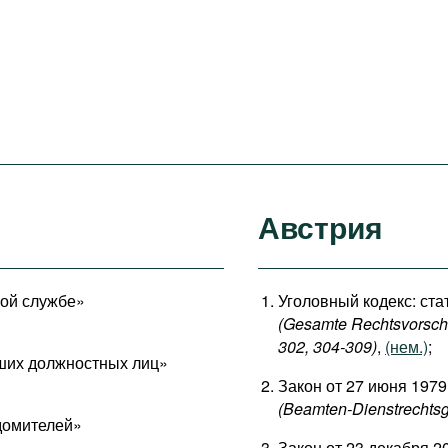
Австрия
ной службе»
Уголовный кодекс: стат
(Gesamte Rechtsvorschri
302, 304-309)
,
(нем.)
;
сших должностных лиц»
Закон от 27 июня 1979
(Beamten-Dienstrechtsg
едомителей»
Закон от 23 декабря 2