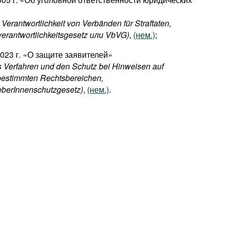
Verantwortlichkeit von Verbänden für Straftaten,
rantwortlichkeitsgesetz или VbVG)
,
(нем.)
;
023 г. «О защите заявителей»
 Verfahren und den Schutz bei Hinweisen auf
bestimmten Rechtsbereichen,
berInnenschutzgesetz)
,
(нем.)
.