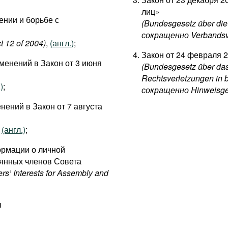
лиц»
ении и борьбе с
(Bundesgesetz über die 
сокращенно Verbandsve
t 12 of 2004)
,
(англ.)
;
Закон от 24 февраля 2
зменений в Закон от 3 июня
(Bundesgesetz über das
Rechtsverletzungen in 
)
;
сокращенно Hinweisge
нений в Закон от 7 августа
,
(англ.)
;
ормации о личной
оянных членов Совета
rs’ Interests for Assembly and
ы