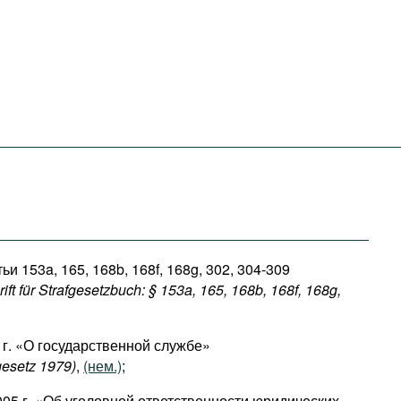
ьи 153a, 165, 168b, 168f, 168g, 302, 304-309
ft für Strafgesetzbuch: § 153a, 165, 168b, 168f, 168g,
 г. «О государственной службе»
esetz 1979)
,
(нем.)
;
005 г. «Об уголовной ответственности юридических