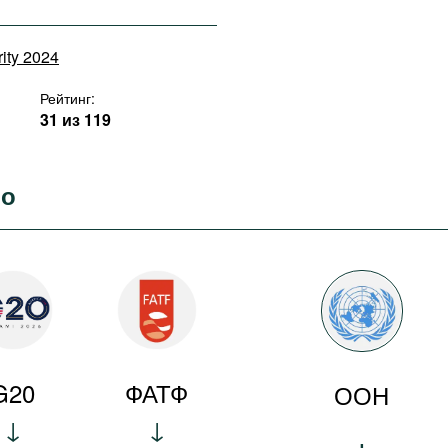
rity 2024
Рейтинг:
31 из 119
во
G20
ФАТФ
ООН