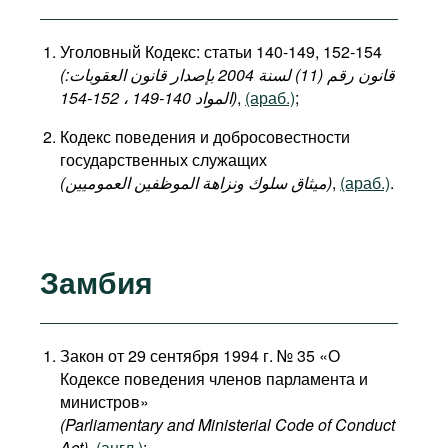
Уголовный Кодекс: статьи 140-149, 152-154
(قانون رقم (11) لسنة 2004 بإصدار قانون العقوبات:
المواد 140-149 ، 152-154)
,
(араб.)
;
Кодекс поведения и добросовестности
государственных служащих
(میثاق سلوك ونزاهة الموظفين العموميين)
,
(араб.)
.
Замбия
Закон от 29 сентября 1994 г. № 35 «О
Кодексе поведения членов парламента и
министров»
(Parliamentary and Ministerial Code of Conduct
Act)
,
(англ.)
;