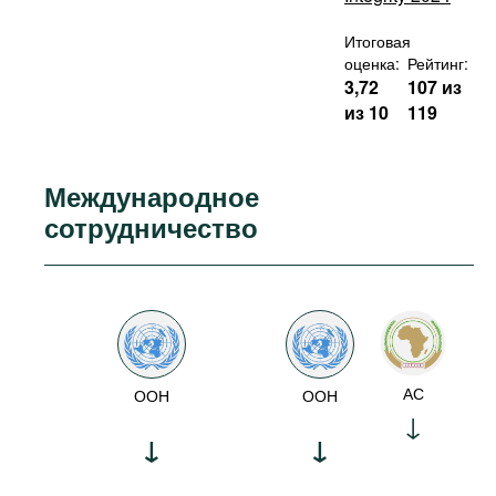
Итоговая
оценка:
Рейтинг:
3,72
107 из
из 10
119
Международное
сотрудничество
АС
ООН
ООН