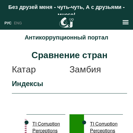
Без друзей меня - чуть-чуть, А с друзьями -
много!
Поддержать
РУС
ENG
Антикоррупционный портал
Новости
Сравнение стран
РУС
Аналитика
Катар
Замбия
ENG
Профили
Индексы
Стран
Ресурсы
Международных организаций
Литература
О проекте
Сайты
Документы международных
TI Corruption
TI Corruption
организаций
Perceptions
Perceptions