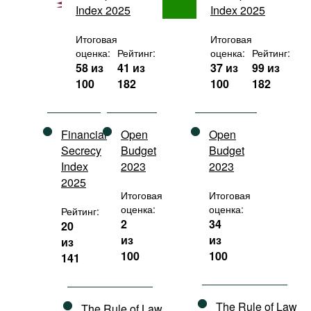
Index 2025
Index 2025
Фильмы
Подкасты
Итоговая
Итоговая
оценка:
Рейтинг:
оценка:
Рейтинг:
Книжная полка
58 из
41 из
37 из
99 из
100
182
100
182
Financial
Open
Open
Secrecy
Budget
Budget
Index
2023
2023
2025
Итоговая
Итоговая
оценка:
оценка:
Рейтинг:
2
34
20
из
из
из
100
100
141
The Rule of Law
The Rule of Law