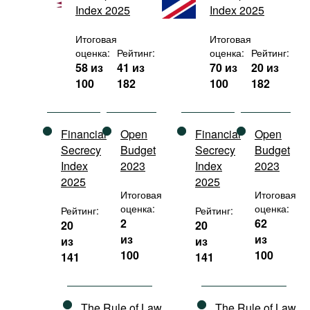
Index 2025
Index 2025
Фильмы
Подкасты
Итоговая
Итоговая
оценка:
Рейтинг:
оценка:
Рейтинг:
Книжная полка
58 из
41 из
70 из
20 из
100
182
100
182
Financial
Open
Financial
Open
Secrecy
Budget
Secrecy
Budget
Index
2023
Index
2023
2025
2025
Итоговая
Итоговая
оценка:
оценка:
Рейтинг:
Рейтинг:
2
62
20
20
из
из
из
из
100
100
141
141
The Rule of Law
The Rule of Law