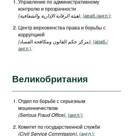
Управление по административному
контролю и прозрачности
(هيئة الرقابة الإدارية والشفافية),
(араб./англ.)
;
Центр верховенства права и борьбы с
коррупцией
(
مركز حكم القانون ومكافحة الفساد
),
(араб./
англ.)
.
Великобритания
Отдел по борьбе с серьезным
мошенничеством
(Serious Fraud Office)
,
(англ.)
;
Комитет по государственной службе
(Civil Service Commission)
,
(англ.)
;