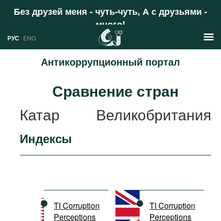
Без друзей меня - чуть-чуть, А с друзьями -
много!
Поддержать
РУС
ENG
Антикоррупционный портал
Новости
Сравнение стран
РУС
Аналитика
Катар
Великобритания
ENG
Профили
Индексы
Стран
Ресурсы
Международных организаций
Литература
О проекте
Сайты
Документы международных
TI Corruption
TI Corruption
организаций
Perceptions
Perceptions