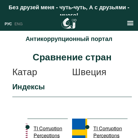
Без друзей меня - чуть-чуть, А с друзьями -
много!
Поддержать
РУС
ENG
Антикоррупционный портал
Новости
Сравнение стран
РУС
Аналитика
Катар
Швеция
ENG
Профили
Индексы
Стран
Ресурсы
Международных организаций
Литература
О проекте
Сайты
Документы международных
TI Corruption
TI Corruption
организаций
Perceptions
Perceptions