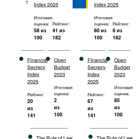
Index 2025
Index 2025
Фильмы
Подкасты
Итоговая
Итоговая
оценка:
Рейтинг:
оценка:
Рейтинг:
Книжная полка
58 из
41 из
80 из
6 из
100
182
100
182
Financial
Open
Financial
Open
Secrecy
Budget
Secrecy
Budget
Index
2023
Index
2023
2025
2025
Итоговая
Итоговая
оценка:
оценка:
Рейтинг:
Рейтинг:
2
85
20
67
из
из
из
из
100
100
141
141
The Rule of Law
The Rule of Law