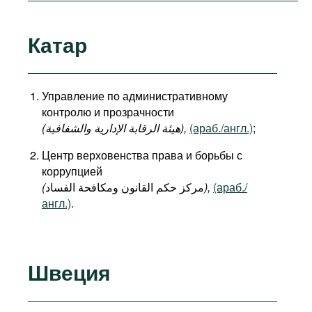
Катар
Управление по административному
контролю и прозрачности
(هيئة الرقابة الإدارية والشفافية),
(араб./англ.)
;
Центр верховенства права и борьбы с
коррупцией
(
مركز حكم القانون ومكافحة الفساد
),
(араб./
англ.)
.
Швеция