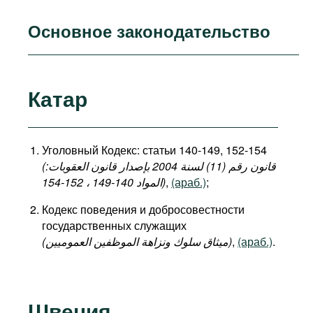
Основное законодательство
Катар
Уголовный Кодекс: статьи 140-149, 152-154
(قانون رقم (11) لسنة 2004 بإصدار قانون العقوبات:
المواد 140-149 ، 152-154)
,
(араб.)
;
Кодекс поведения и добросовестности
государственных служащих
(میثاق سلوك ونزاهة الموظفين العموميين)
,
(араб.)
.
Швеция