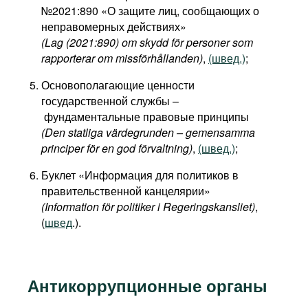
№2021:890 «О защите лиц, сообщающих о
неправомерных действиях»
(Lag (2021:890) om skydd för personer som
rapporterar om missförhållanden)
,
(швед.)
;
Основополагающие ценности
государственной службы –
фундаментальные правовые принципы
(Den statliga värdegrunden – gemensamma
principer för en god förvaltning)
,
(швед.)
;
Буклет «Информация для политиков в
правительственной канцелярии»
(Information för politiker i Regeringskansliet)
,
(
швед
.).
Антикоррупционные органы