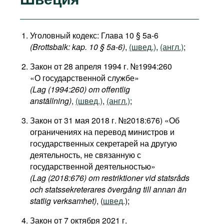
Уголовный кодекс: Глава 10 § 5a-6
(Brottsbalk: kap. 10 § 5a-6)
,
(швед.)
,
(англ.)
;
Закон от 28 апреля 1994 г. №1994:260
«О государственной службе»
(Lag (1994:260) om offentlig
anställning)
,
(швед.)
,
(англ.)
;
Закон от 31 мая 2018 г. №2018:676) «Об
ограничениях на перевод министров и
государственных секретарей на другую
деятельность, не связанную с
государственной деятельностью»
(Lag (2018:676) om restriktioner vid statsråds
och statssekreterares övergång till annan än
statlig verksamhet)
, (
швед
.);
Закон от 7 октября 2021 г.