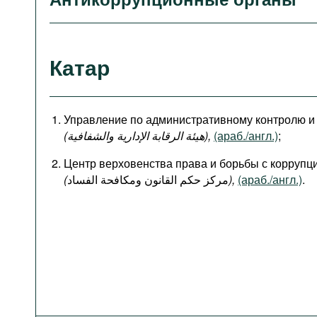
Катар
Управление по административному контролю и
(هيئة الرقابة الإدارية والشفافية),
(араб./англ.)
;
Центр верховенства права и борьбы с коррупц
(
مركز حكم القانون ومكافحة الفساد
),
(араб./англ.)
.