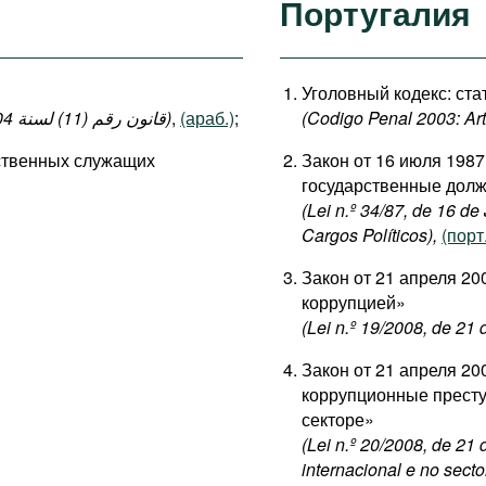
Португалия
Уголовный кодекс: стат
(قانون رقم (11) لسنة 2004 بإصدار قانون العقوبات: المواد 140-149 ، 152-154)
,
(араб.)
;
(Codigo Penal 2003: Art
рственных служащих
Закон от 16 июля 198
государственные дол
(Lei n.º 34/87, de 16 d
Cargos Políticos),
(порт
Закон от 21 апреля 20
коррупцией»
(Lei n.º 19/2008, de 21
Закон от 21 апреля 20
коррупционные престу
секторе»
(Lei n.º 20/2008, de 21
internacional e no secto