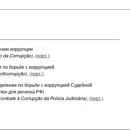
ению коррупции
o da Corrupção),
(порт.)
;
 по борьбе с коррупцией
ticorrupção),
(порт.)
;
еление по борьбе с коррупцией Судебной
пен для региона РФ)
mbate à Corrupção da Polícia Judiciária),
(порт.)
.