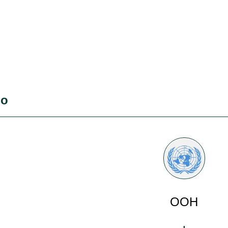
во
ООН