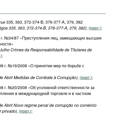
ьи 335, 363, 372-374-B, 376-377-A, 379, 382
igos 335, 363, 372-374-B, 376-377-A, 379, 382),
(порт.)
;
7 г. №34/87 «Преступления лиц, замещающих высшие
жности»
e Julho Crimes da Responsabilidade de Titulares de
.)
;
08 г. №19/2008 «О принятии мер по борьбе с
 de Abril Medidas de Combate à Corrupção),
(порт.)
;
08 г. №20/2008 «Об уголовной ответственности за
пления в международной торговле и в частном
 de Abril Novo regime penal de corrupção no comércio
r privado),
(порт.)
;