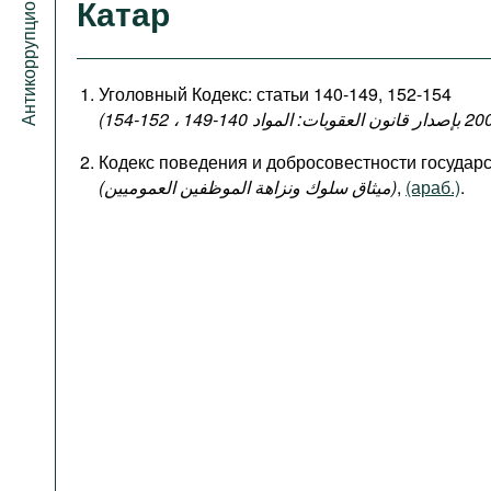
Антикоррупционный портал
Катар
Уголовный Кодекс: статьи 140-149, 152-154
Кодекс поведения и добросовестности госуда
(میثاق سلوك ونزاهة الموظفين العموميين)
,
(араб.)
.