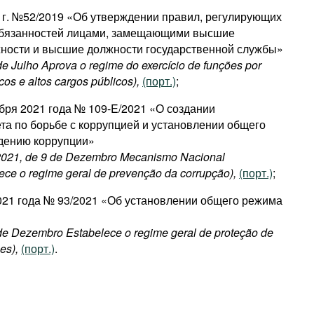
9 г. №52/2019 «Об утверждении правил, регулирующих
обязанностей лицами, замещающими высшие
ности и высшие должности государственной службы»
 de Julho Aprova o regime do exercício de funções por
icos e altos cargos públicos),
(порт.)
;
абря 2021 года № 109-E/2021 «О создании
та по борьбе с коррупцией и установлении общего
дению коррупции»
/2021, de 9 de Dezembro Mecanismo Nacional
ece o regime geral de prevenção da corrupção),
(порт.)
;
2021 года № 93/2021 «Об установлении общего режима
 de Dezembro Estabelece o regime geral de proteção de
es),
(порт.)
.