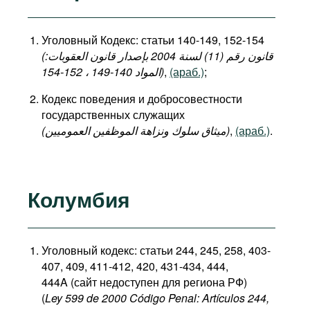
Уголовный Кодекс: статьи 140-149, 152-154
(قانون رقم (11) لسنة 2004 بإصدار قانون العقوبات:
المواد 140-149 ، 152-154)
,
(араб.)
;
Кодекс поведения и добросовестности
государственных служащих
(میثاق سلوك ونزاهة الموظفين العموميين)
,
(араб.)
.
Колумбия
Уголовный кодекс: статьи 244, 245, 258, 403-
407, 409, 411-412, 420, 431-434, 444,
444A (сайт недоступен для региона РФ)
(
Ley 599 de 2000 Código Penal: Artículos 244,