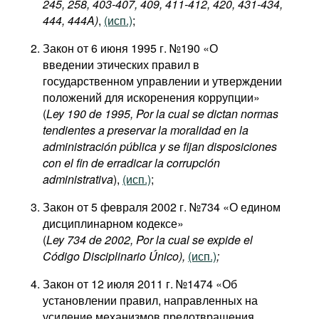
245, 258, 403-407, 409, 411-412, 420, 431-434,
444, 444A)
,
(исп.)
;
Закон от 6 июня 1995 г. №190 «О
введении этических правил в
государственном управлении и утверждении
положений для искоренения коррупции»
(
Ley 190 de 1995, Por la cual se dictan normas
tendientes a preservar la moralidad en la
administración pública y se fijan disposiciones
con el fin de erradicar la corrupción
administrativa
),
(исп.)
;
Закон от 5 февраля 2002 г. №734 «О едином
дисциплинарном кодексе»
(
Ley 734 de 2002, Por la cual se expide el
Código Disciplinario Único),
(исп.)
;
Закон от 12 июля 2011 г. №1474 «Об
установлении правил, направленных на
усиление механизмов предотвращения,