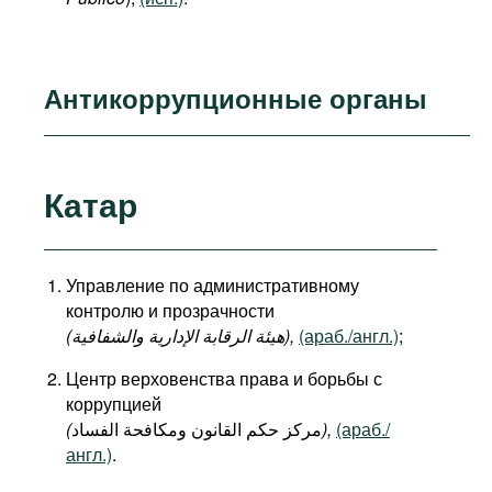
Антикоррупционные органы
Катар
Управление по административному
контролю и прозрачности
(هيئة الرقابة الإدارية والشفافية),
(араб./англ.)
;
Центр верховенства права и борьбы с
коррупцией
(
مركز حكم القانون ومكافحة الفساد
),
(араб./
англ.)
.