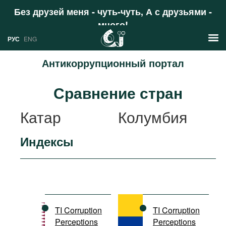
Без друзей меня - чуть-чуть, А с друзьями -
много!
Поддержать
РУС
ENG
Антикоррупционный портал
Новости
Сравнение стран
РУС
Аналитика
Катар
Колумбия
ENG
Профили
Индексы
Стран
Ресурсы
Международных организаций
Литература
О проекте
Сайты
Документы международных
TI Corruption
TI Corruption
организаций
Perceptions
Perceptions