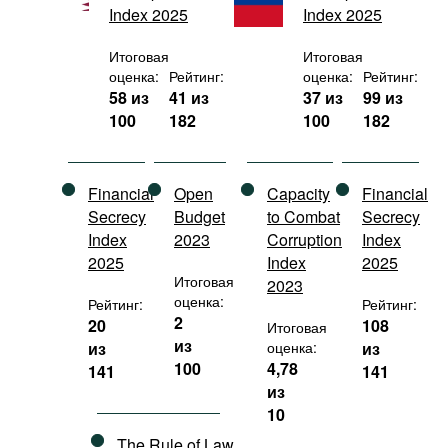
Index 2025
Index 2025
Фильмы
Подкасты
Итоговая
Итоговая
оценка:
Рейтинг:
оценка:
Рейтинг:
Книжная полка
58 из
41 из
37 из
99 из
100
182
100
182
Financial
Open
Capacity
Financial
Secrecy
Budget
to Combat
Secrecy
Index
2023
Corruption
Index
2025
Index
2025
Итоговая
2023
оценка:
Рейтинг:
Рейтинг:
2
20
108
Итоговая
из
из
оценка:
из
100
4,78
141
141
из
10
The Rule of Law