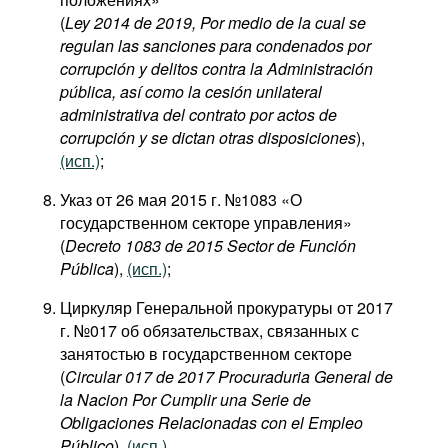
(
Ley 2014 de 2019, Por medio de la cual se
regulan las sanciones para condenados por
corrupción y delitos contra la Administración
pública, así como la cesión unilateral
administrativa del contrato por actos de
corrupción y se dictan otras disposiciones
),
(исп.)
;
Указ от 26 мая 2015 г. №1083 «О
государственном секторе управления»
(
Decreto 1083 de 2015 Sector de Función
Pública
),
(исп.)
;
Циркуляр Генеральной прокуратуры от 2017
г. №017 об обязательствах, связанных с
занятостью в государственном секторе
(
Circular 017 de 2017 Procuraduria General de
la Nacion​
Por Cumplir una Serie de
Obligaciones Relacionadas con el Empleo
Público
),
(исп.)
.