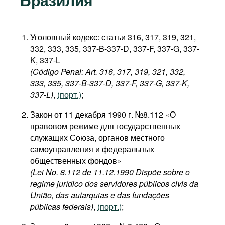
Уголовный кодекс: статьи 316, 317, 319, 321,
332, 333, 335, 337-B-337-D, 337-F, 337-G, 337-
K, 337-L
(Código Penal: Art. 316, 317, 319, 321, 332,
333, 335, 337-B-337-D, 337-F, 337-G, 337-K,
337-L)
,
(порт.)
;
Закон от 11 декабря 1990 г. №8.112 «О
правовом режиме для государственных
служащих Союза, органов местного
самоуправления и федеральных
общественных фондов»
(Lei No. 8.112 de 11.12.1990 Dispõe sobre o
regime jurídico dos servidores públicos civis da
União, das autarquias e das fundações
públicas federais)
,
(порт.)
;