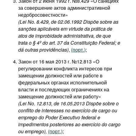
Закон от 2 июня 1992 г. №8.429 «О санкциях
за совершение актов административной
недобросовестности»
(Lei No. 8.429, de 02.06.1992 Dispõe sobre as
sanções aplicáveis em virtude da prática de
atos de improbidade administrativa, de que
trata o § 4º do art. 37 da Constituição Federal; e
dá outras providências)
,
(порт.)
;
Закон от 16 мая 2013 г. №12.813 «О
регулировании конфликта интересов при
замещении должностей или работе в
федеральных органах исполнительной
власти и последующих ограничениях на
замещение должностей или работу»
(Lei No. 12.813, de 16.05.2013 Dispõe sobre o
conflito de interesses no exercício de cargo ou
emprego do Poder Executivo federal e
impedimentos posteriores ao exercício do cargo
ou emprego),
(порт.)
;