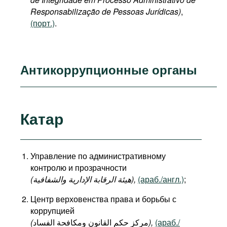
Responsabilização de Pessoas Jurídicas)
,
(порт.)
.
Антикоррупционные органы
Катар
Управление по административному
контролю и прозрачности
(هيئة الرقابة الإدارية والشفافية),
(араб./англ.)
;
Центр верховенства права и борьбы с
коррупцией
(
مركز حكم القانون ومكافحة الفساد
),
(араб./