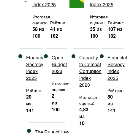
Index 2025
Index 2025
Фильмы
Подкасты
Итоговая
Итоговая
оценка:
Рейтинг:
оценка:
Рейтинг:
Книжная полка
58 из
41 из
35 из
107 из
100
182
100
182
Financial
Open
Capacity
Financial
Secrecy
Budget
to Combat
Secrecy
Index
2023
Corruption
Index
2025
Index
2025
Итоговая
2023
оценка:
Рейтинг:
Рейтинг:
2
20
80
Итоговая
из
из
оценка:
из
100
4,83
141
141
из
10
The Rule of Law