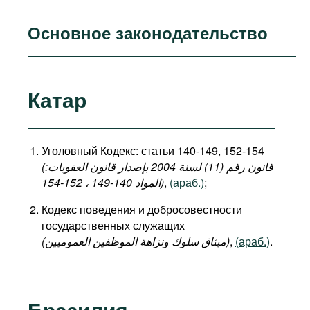
Основное законодательство
Катар
Уголовный Кодекс: статьи 140-149, 152-154
(قانون رقم (11) لسنة 2004 بإصدار قانون العقوبات:
المواد 140-149 ، 152-154)
,
(араб.)
;
Кодекс поведения и добросовестности
государственных служащих
(میثاق سلوك ونزاهة الموظفين العموميين)
,
(араб.)
.
Бразилия