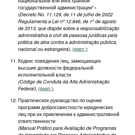
национальной или иностранной
государственной администрации"»
(
Decreto No. 11.129, de 11 de julho de 2022
Regulamenta a Lei nº 12.846, de 1º de agosto
de 2013, que dispõe sobre a responsabilização
administrativa e civil de pessoas jurídicas pela
prática de atos contra a administração pública,
nacional ou estrangeira
),
(порт.)
;
Кодекс поведения лиц, замещающих
высшие должности федеральной
исполнительной власти
(Código de Conduta da Alta Administração
Federal)
,
(порт.)
;
Практическое руководство по оценке
программ добросовестности юридических
лиц при их привлечении к административной
ответственности​
(Manual Prático para Avaliação de Programas
de Integridade em Processo Administrativo de