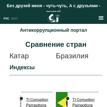
Без друзей меня - чуть-чуть, А с друзьями -
много!
Поддержать
РУС
ENG
Антикоррупционный портал
Новости
Сравнение стран
РУС
Аналитика
Катар
Бразилия
ENG
Профили
Индексы
Стран
Ресурсы
Международных организаций
Литература
О проекте
Сайты
Документы международных
TI Corruption
TI Corruption
организаций
Perceptions
Perceptions