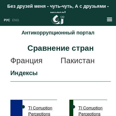
Без друзей меня - чуть-чуть, А с друзьями -
много!
Поддержать
РУС
ENG
Антикоррупционный портал
Новости
Сравнение стран
РУС
Аналитика
Франция
Пакистан
ENG
Профили
Индексы
Стран
Ресурсы
Международных организаций
Литература
О проекте
Сайты
Документы международных
TI Corruption
TI Corruption
организаций
Perceptions
Perceptions