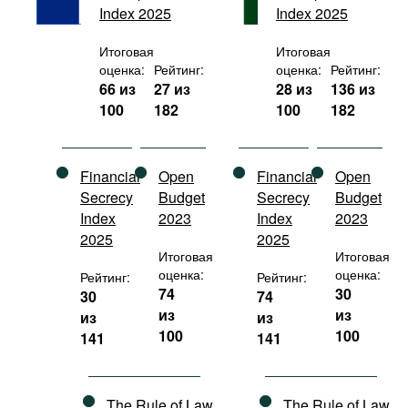
Index 2025
Index 2025
Фильмы
Подкасты
Итоговая
Итоговая
оценка:
Рейтинг:
оценка:
Рейтинг:
Книжная полка
66 из
27 из
28 из
136 из
100
182
100
182
Financial
Open
Financial
Open
Secrecy
Budget
Secrecy
Budget
Index
2023
Index
2023
2025
2025
Итоговая
Итоговая
оценка:
оценка:
Рейтинг:
Рейтинг:
74
30
30
74
из
из
из
из
100
100
141
141
The Rule of Law
The Rule of Law