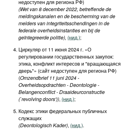
недоступен для региона РФ)
(Wet van 8 december 2022, betreffende de
meldingskanalen en de bescherming van de
melders van integriteitsschendingen in de
federale overheidsinstanties en bij de
geïntegreerde politie),
(нид.)
;
Циркуляр от 11 июня 2024 г. «О
регулировании государственных закупок:
этика, конфликт интересов и "вращающаяся
дверь"» (сайт недоступен для региона РФ)
(
Omzendbrief 11 juni 2024 -
Overheidsopdrachten - Deontologie -
Belangenconflict - Draaideurconstructie
(`revolving doors'))
,
(нид.)
;
Кодекс этики федеральных публичных
служащих
(Deontologisch Kader
)
,
(нид.)
.