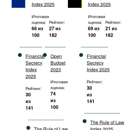
Index 2025
Index 2025
Фильмы
Подкасты
Итоговая
Итоговая
оценка:
Рейтинг:
оценка:
Рейтинг:
Книжная полка
66 из
27 из
69 из
21 из
100
182
100
182
Financial
Open
Financial
Secrecy
Budget
Secrecy
Index
2023
Index 2025
2025
Итоговая
Рейтинг:
оценка:
30
Рейтинг:
74
30
из
из
из
141
100
141
The Rule of Law
The Rule of Law
Index 2025