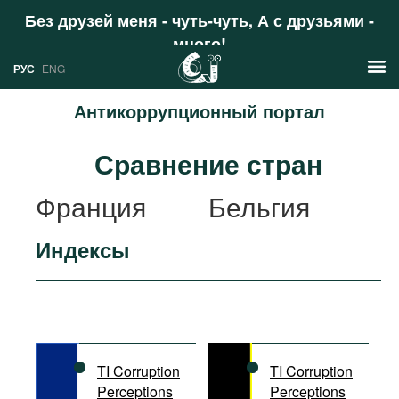
Без друзей меня - чуть-чуть, А с друзьями -
много!
Поддержать
РУС
ENG
Антикоррупционный портал
Новости
Сравнение стран
РУС
Аналитика
Франция
Бельгия
ENG
Профили
Индексы
Стран
Ресурсы
Международных организаций
Литература
О проекте
Сайты
Документы международных
TI Corruption
TI Corruption
организаций
Perceptions
Perceptions