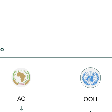
во
АС
ООН