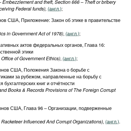
– Embezzlement and theft, Section 666 – Theft or bribery
eiving Federal funds),
(англ.)
;
нов США, Приложение: Закон об этике в правительстве
ics in Government Act of 1978)
,
(англ.)
;
мативных актов федеральных органов, Глава 16:
ственной этики
– Office of Government Ethics)
,
(англ.)
;
конов США, Положения Закона о борьбе с
иками за рубежом, направленные на борьбу с
 бухгалтерских книг и отчётности
 and Books & Records Provisions of The Foreign Corrupt
конов США, Глава 96 – Организации, подверженные
- Racketeer Influenced And Corrupt Organizations),
(англ.)
.