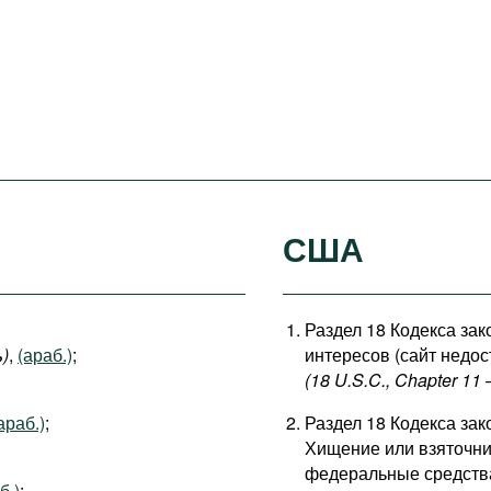
США
Раздел 18 Кодекса зак
(166، 145 ، 109 مقالات2019 ,الدستور المصري المعدل)
,
(араб.)
;
интересов (сайт недос
(18 U.S.C., Chapter 11 – 
араб.)
;
Раздел 18 Кодекса зак
Хищение или взяточни
федеральные средств
б.)
;