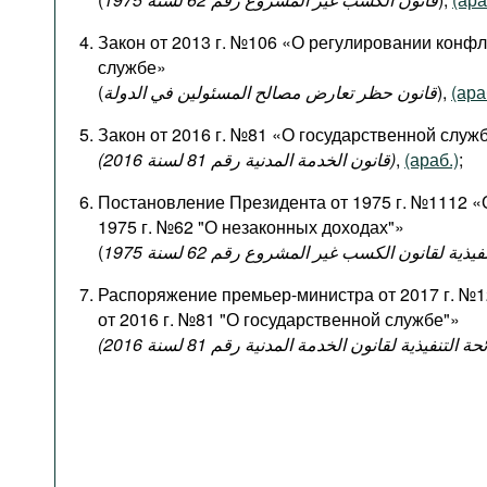
Закон от 2013 г. №106 «О регулировании конфл
службе»
(
قانون حظر تعارض مصالح المسئولين في الدولة
),
(ара
Закон от 2016 г. №81 «О государственной служ
(قانون الخدمة المدنية رقم 81 لسنة 2016)
,
(араб.)
;
Постановление Президента от 1975 г. №1112 «
1975 г. №62 "О незаконных доходах"»
(
فيذية لقانون الكسب غير المشروع رقم 62 لسنة 1975
Распоряжение премьер-министра от 2017 г. №
от 2016 г. №81 "О государственной службе"»