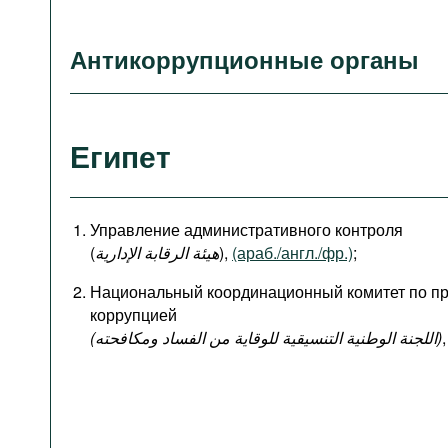
Антикоррупционные органы
Египет
Управление административного контроля
(
هيئة الرقابة الإدارية
),
(араб./англ./фр.)
;
Национальный координационный комитет по пр
коррупцией
(اللجنة الوطنية التنسيقية للوقاية من الفساد ومكافحته)