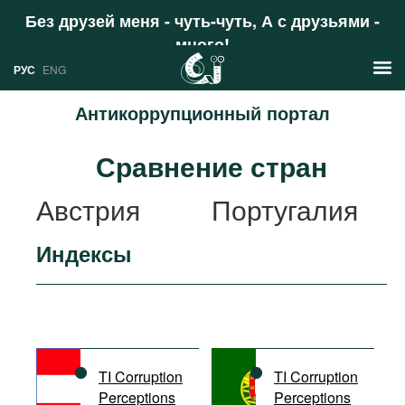
Без друзей меня - чуть-чуть, А с друзьями -
много!
Поддержать
РУС
ENG
Антикоррупционный портал
Новости
Сравнение стран
РУС
Аналитика
Австрия
Португалия
ENG
Профили
Индексы
Стран
Ресурсы
Международных организаций
Литература
О проекте
Сайты
Документы международных
TI Corruption
TI Corruption
организаций
Perceptions
Perceptions