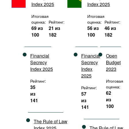
Index 2025
Index 2025
Фильмы
Подкасты
Итоговая
Итоговая
оценка:
Рейтинг:
оценка:
Рейтинг:
Книжная полка
69 из
21 из
56 из
46 из
100
182
100
182
Financial
Financial
Open
Secrecy
Secrecy
Budget
Index 2025
Index
2023
2025
Рейтинг:
Итоговая
35
оценка:
Рейтинг:
62
из
57
из
141
из
100
141
The Rule of Law
Index 2025
The Rule of Law