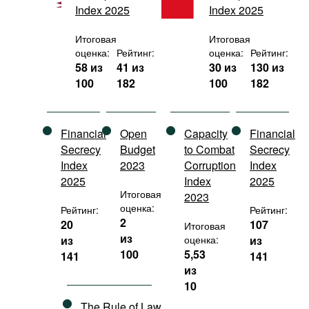
Index 2025
Index 2025
Фильмы
Подкасты
Итоговая
Итоговая
оценка:
Рейтинг:
оценка:
Рейтинг:
Книжная полка
58 из
41 из
30 из
130 из
100
182
100
182
Financial
Open
Capacity
Financial
Secrecy
Budget
to Combat
Secrecy
Index
2023
Corruption
Index
2025
Index
2025
Итоговая
2023
оценка:
Рейтинг:
Рейтинг:
2
20
107
Итоговая
из
из
оценка:
из
100
5,53
141
141
из
10
The Rule of Law