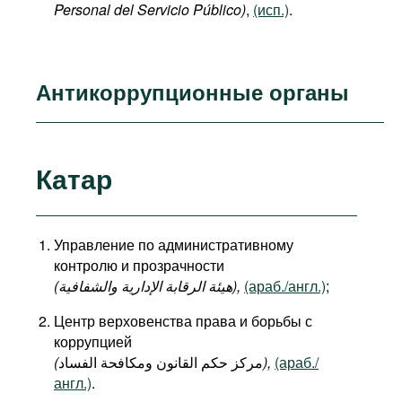
Personal del Servicio Público)
,
(исп.)
.
Антикоррупционные органы
Катар
Управление по административному
контролю и прозрачности
(هيئة الرقابة الإدارية والشفافية),
(араб./англ.)
;
Центр верховенства права и борьбы с
коррупцией
(
مركز حكم القانون ومكافحة الفساد
),
(араб./
англ.)
.