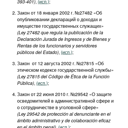
393-401​)
,
(исп.)
;
Закон от 18 января 2002 г. №27482 «Об
опубликовании деклараций о доходах и
имуществе государственных служащих»
(Ley 27482 que regula la publicación de la
Declaración Jurada de Ingresos y de Bienes y
Rentas de los funcionarios y servidores
públicos del Estado)
,
(исп.)
;
Закон от 12 августа 2002 г. №27815 «Об
этическом кодексе государственной службы»
(Ley 27815 del Código de Ética de la Función
Pública)
,
(исп.)
;
Закон от 22 июня 2010 г. №29542 «О защите
осведомителей в административной сфере и
о сотрудничестве в уголовной сфере»
(Ley 29542 de protección al denunciante en el
ámbito administrativo y de colaboración eficaz
en el ámbito penal)
,
(исп.)
;