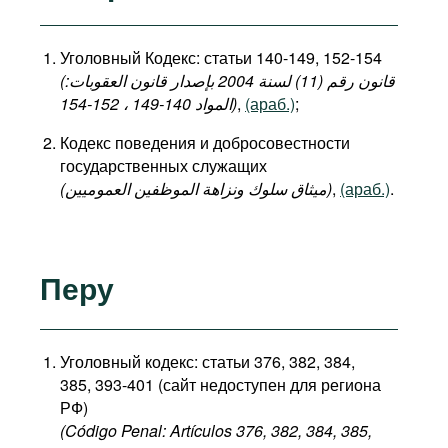
Уголовный Кодекс: статьи 140-149, 152-154
(قانون رقم (11) لسنة 2004 بإصدار قانون العقوبات:
المواد 140-149 ، 152-154)
,
(араб.)
;
Кодекс поведения и добросовестности
государственных служащих
(میثاق سلوك ونزاهة الموظفين العموميين)
,
(араб.)
.
Перу
Уголовный кодекс: статьи 376, 382, 384,
385, 393-401 (сайт недоступен для региона
РФ)
(Código Penal: Artículos 376, 382, 384, 385,