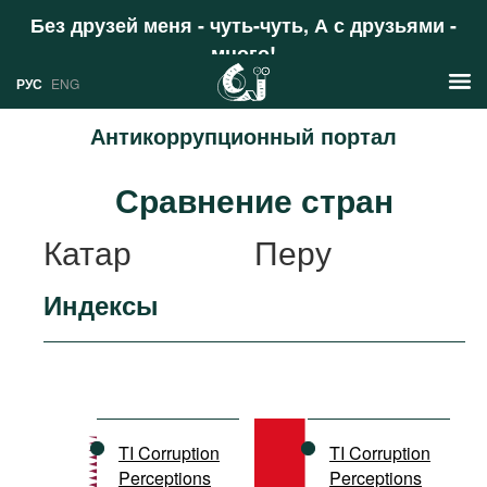
Без друзей меня - чуть-чуть, А с друзьями -
много!
Поддержать
РУС
ENG
Антикоррупционный портал
Новости
Сравнение стран
РУС
Аналитика
Катар
Перу
ENG
Профили
Индексы
Стран
Ресурсы
Международных организаций
Литература
О проекте
Сайты
Документы международных
TI Corruption
TI Corruption
организаций
Perceptions
Perceptions