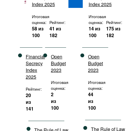
Index 2025
Index 2025
Фильмы
Подкасты
Итоговая
Итоговая
оценка:
Рейтинг:
оценка:
Рейтинг:
Книжная полка
58 из
41 из
14 из
175 из
100
182
100
182
Financial
Open
Open
Secrecy
Budget
Budget
Index
2023
2023
2025
Итоговая
Итоговая
оценка:
оценка:
Рейтинг:
2
44
20
из
из
из
100
100
141
The Rule of Law
The Rule of Law