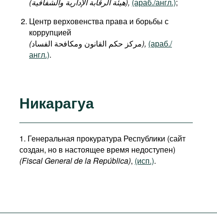
(هيئة الرقابة الإدارية والشفافية),
(араб./англ.)
;
Центр верховенства права и борьбы с
коррупцией
(
مركز حكم القانون ومكافحة الفساد
),
(араб./
англ.)
.
Никарагуа
1. Генеральная прокуратура Республики (сайт
создан, но в настоящее время недоступен)
(Fiscal General de la República)
,
(исп.)
.