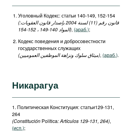
Уголовный Кодекс: статьи 140-149, 152-154
(قانون رقم (11) لسنة 2004 بإصدار قانون العقوبات:
المواد 140-149 ، 152-154)
,
(араб.)
;
Кодекс поведения и добросовестности
государственных служащих
(میثاق سلوك ونزاهة الموظفين العموميين)
,
(араб.)
.
Никарагуа
1. Политическая Конституция: статьи129-131,
264
(Constitución
Política
: Art
í
culos
129-131, 264)
,
(исп.)
;