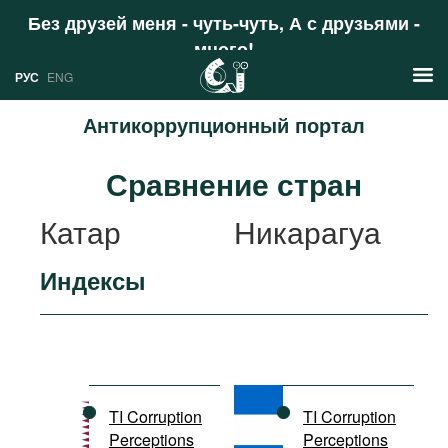
Без друзей меня - чуть-чуть, А с друзьями -
много!
Поддержать
РУС
ENG
Антикоррупционный портал
Новости
Сравнение стран
РУС
Аналитика
Катар
Никарагуа
ENG
Профили
Индексы
Стран
Ресурсы
Международных организаций
Литература
О проекте
Сайты
Документы международных
TI Corruption
TI Corruption
организаций
Perceptions
Perceptions