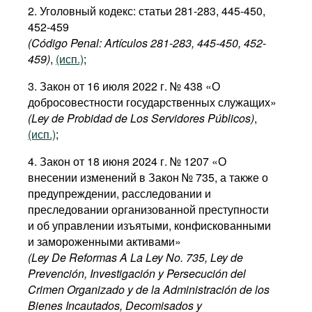
2. Уголовный кодекс: статьи 281-283, 445-450,
452-459
(Código Penal: Art
í
culos
281-283,
445-450
,
452
-
459)
,
(исп.)
;
3. Закон от 16 июля 2022 г. № 438 «О
добросовестности государственных служащих»
(Ley de Probidad de Los Servidores Públicos)
,
(исп.)
;
4. Закон от 18 июня 2024 г. № 1207 «О
внесении изменений в Закон № 735, а также о
предупреждении, расследовании и
преследовании организованной преступности
и об управлении изъятыми, конфискованными
и замороженными активами»
(Ley De Reformas A La Ley No. 735, Ley de
Prevención, Investigación y Persecución del
Crimen Organizado y de la Administración de los
Bienes Incautados, Decomisados y