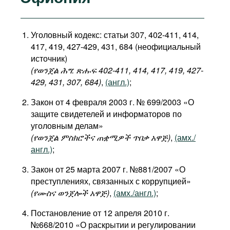
Уголовный кодекс: статьи 307, 402-411, 414,
417, 419, 427-429, 431, 684 (неофициальный
источник)
(የወንጀል
ሕግ: ጽሑፍ 402-411, 414, 417, 419, 427-
429, 431, 307, 684
)
,
(англ.)
;
Закон от 4 февраля 2003 г. № 699/2003 «О
защите свидетелей и информаторов по
уголовным делам»
(የወንጀል ምስክሮችና ጠቋሚዎች ጥበቃ አዋጅ)
,
(амх./
англ.)
;
Закон от 25 марта 2007 г. №881/2007 «О
преступлениях, связанных с коррупцией»
(የሙስና ወንጀሎች አዋጅ)
,
(амх./англ.)
;
Постановление от 12 апреля 2010 г.
№668/2010 «О раскрытии и регулировании