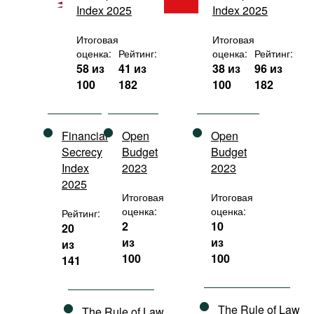
Index 2025
Index 2025
Фильмы
Подкасты
Итоговая
Итоговая
оценка:
Рейтинг:
оценка:
Рейтинг:
Книжная полка
58 из
41 из
38 из
96 из
100
182
100
182
Financial
Open
Open
Secrecy
Budget
Budget
Index
2023
2023
2025
Итоговая
Итоговая
оценка:
оценка:
Рейтинг:
2
10
20
из
из
из
100
100
141
The Rule of Law
The Rule of Law