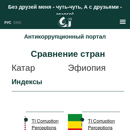
Без друзей меня - чуть-чуть, А с друзьями -
много!
Поддержать
РУС
ENG
Антикоррупционный портал
Новости
Сравнение стран
РУС
Аналитика
Катар
Эфиопия
ENG
Профили
Индексы
Стран
Ресурсы
Международных организаций
Литература
О проекте
Сайты
Документы международных
TI Corruption
TI Corruption
организаций
Perceptions
Perceptions