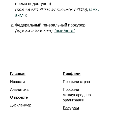
время недоступен)
(
የፌዴራል
የሥነ
ምግባር
እና
የፀረ
-
ሙስና
ኮሚሽን
)
,
(амх./
англ.)
;
Федеральный генеральный прокурор
(
የፌዴራል
ጠቅላይ
አቃቤ)
,
(амх./англ.)
.
Главная
Профили
Новости
Профили стран
Аналитика
Профили
международных
О проекте
организаций
Дисклеймер
Ресурсы