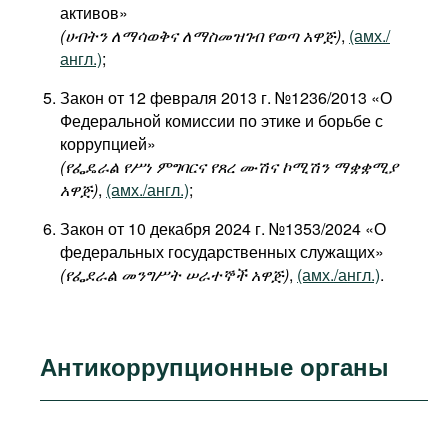
активов»
(
ሀብትን
ለማሳወቅና
ለማስመዝገብ
የወጣ
አዋጅ
)
,
(амх./
англ.)
;
Закон от 12 февраля 2013 г. №1236/2013 «О
Федеральной комиссии по этике и борьбе с
коррупцией»
(የፌዴራል
የሥነ
ምግባርና
የጸረ
ሙሽና
ኮሚሽን
ማቋቋሚያ
አዋጅ)
,
(амх./англ.)
;
Закон от 10 декабря 2024 г. №1353/2024 «О
федеральных государственных служащих»
(የፌደራል
መንግሥት
ሠራተኞች
አዋጅ
)
,
(амх./англ.)
.
Антикоррупционные органы