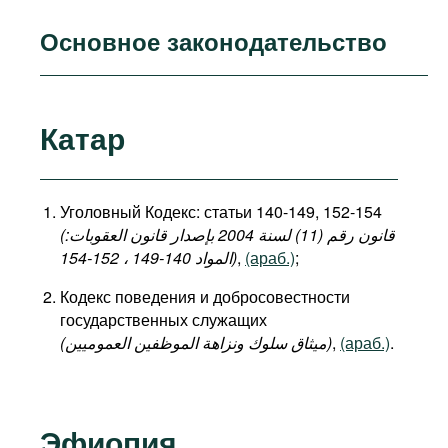
Основное законодательство
Катар
Уголовный Кодекс: статьи 140-149, 152-154
(قانون رقم (11) لسنة 2004 بإصدار قانون العقوبات:
المواد 140-149 ، 152-154)
,
(араб.)
;
Кодекс поведения и добросовестности
государственных служащих
(میثاق سلوك ونزاهة الموظفين العموميين)
,
(араб.)
.
Эфиопия