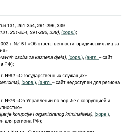
ьи 131, 251-254, 291-296, 339
131, 251-254, 291-296, 339​),
(хорв.)
;
2003 г. №151 «Об ответственности юридических лиц за
ния»
pravnih osoba za kaznena djela)
,
(хорв.)
,
(англ.
–
сайт
а РФ);
5 г. №92 «О государственных служащих»
benicima)
,
(хорв.)
,
(англ.
–
сайт недоступен для региона
 г. №76 «Об Управлении по борьбе с коррупцией и
упностью»
ijanje
korupcije
i
organiziranog
kriminaliteta
)
,
(хорв.)
,
н для региона РФ);