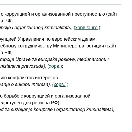
 с коррупцией и организованной преступностью (сайт
на РФ)
pcije i organiziranog kriminaliteta),
(хорв./англ.)
;
ррупцией Управления по европейским делам,
ебному сотрудничеству Министерства юстиции (сайт
на РФ)
orupcije Uprave za europske poslove, međunarodnu i
nistarstva pravosuđa)
,
(хорв.)
;
нию конфликтов интересов
vanje o sukobu interesa),
(хорв.)
;
о борьбе с коррупцией и организованной
едоступен для региона РФ)
ed za suzbijanje korupcije i organiziranog kriminaliteta),