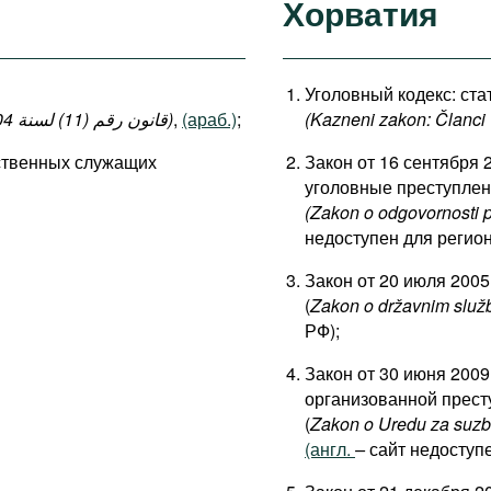
Хорватия
Уголовный кодекс: стат
(قانون رقم (11) لسنة 2004 بإصدار قانون العقوبات: المواد 140-149 ، 152-154)
,
(араб.)
;
(Kazneni zakon: Članci 
рственных служащих
Закон от 16 сентября 
уголовные преступле
(Zakon o odgovornosti 
недоступен для регион
Закон от 20 июля 200
(
Zakon o državnim služ
РФ);
Закон от 30 июня 2009
организованной прест
(
Zakon
o
Uredu
za
suzb
(англ.
–
сайт недоступе