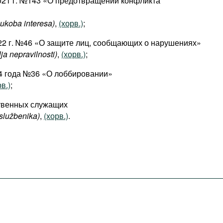
2021 г. №143 «О предотвращении конфликта
ukoba interesa)
,
(хорв.)
;
022 г. №46 «О защите лиц, сообщающих о нарушениях»
lja nepravilnosti)
,
(хорв.)
;
24 года №36 «О лоббировании»
в.)
;
ственных служащих
 službenika)
,
(хорв.)
.