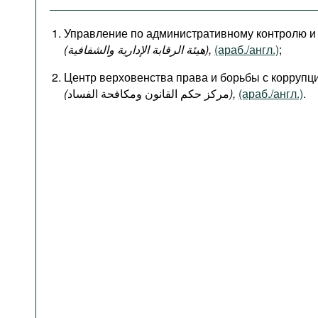
Управление по административному контролю и
(هيئة الرقابة الإدارية والشفافية),
(араб./англ.)
;
Центр верховенства права и борьбы с коррупц
(
مركز حكم القانون ومكافحة الفساد
),
(араб./англ.)
.