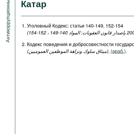
Антикоррупционный портал
Катар
Уголовный Кодекс: статьи 140-149, 152-154
Кодекс поведения и добросовестности госуда
(میثاق سلوك ونزاهة الموظفين العموميين)
,
(араб.)
.