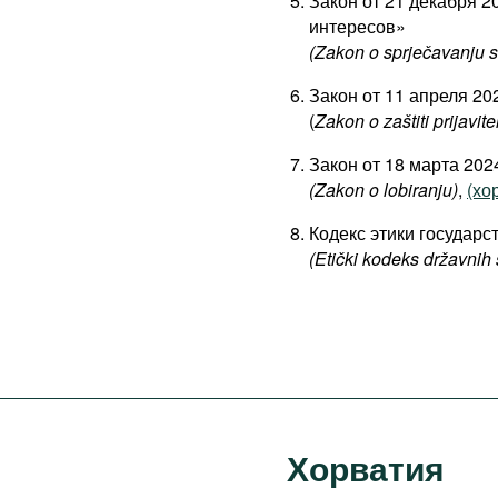
Закон от 21 декабря 
интересов»
(Zakon o sprječavanju s
Закон от 11 апреля 2
(
Zakon o zaštiti prijavite
Закон от 18 марта 20
(
Zakon o lobiranju)
,
(хор
Кодекс этики государ
(Etički kodeks državnih
Хорватия