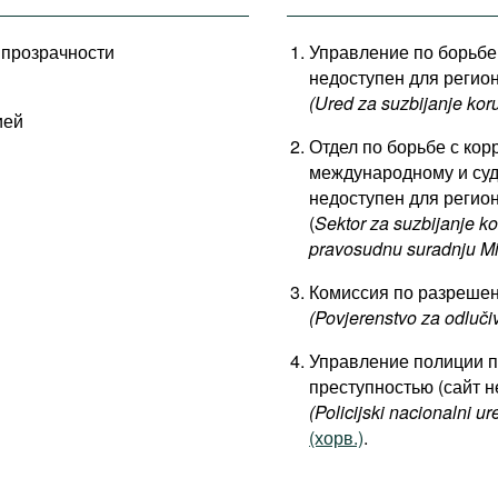
 прозрачности
Управление по борьбе
недоступен для регио
(Ured za suzbijanje koru
ией
Отдел по борьбе с ко
международному и суд
недоступен для регио
(
Sektor za suzbijanje k
pravosudnu suradnju Mi
Комиссия по разреше
(Povjerenstvo za odluči
Управление полиции п
преступностью (сайт н
(Policijski nacionalni ur
(хорв.)
.