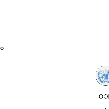
во
ОО