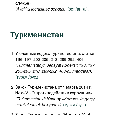
службе»
(Avaliku teenistuse seadus)
,
(эст./англ.)
.
Туркменистан
Уголовный кодекс Туркменистана: статьи
196, 197, 203-205, 218, 289-292, 406
(Türkmenistanyň Jenaýat Kodeksi: 196, 197,
203-205, 218, 289-292, 406-nji maddalar)
,
(туркм./рус.)
;
Закон Туркменистана от 1 марта 2014 г.
№35-V «О противодействии коррупции»
(Türkmenistanyň Kanuny «Korrupsiýa garşy
hereket etmek hakynda»)
,
(туркм./рус.)
;
Закон Туркменистана от 26 марта 2016