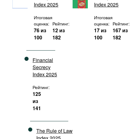
Index 2025
Index 2025
Фильмы
Подкасты
Итоговая
Итоговая
оценка:
Рейтинг:
оценка:
Рейтинг:
Книжная полка
76 из
12 из
17 из
167 из
100
182
100
182
Financial
Secrecy
Index 2025
Рейтинг:
125
из
141
The Rule of Law
Index 2025