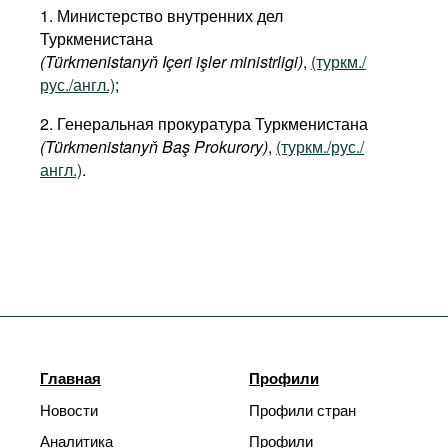
1. Министерство внутренних дел
Туркменистана
(Türkmenistanyň Içeri işler ministrligi)
,
(туркм./
рус./англ.)
;
2. Генеральная прокуратура Туркменистана
(Türkmenistanyň Baş Prokurory)
,
(туркм./рус./
англ.)
.
Главная
Профили
Новости
Профили стран
Аналитика
Профили