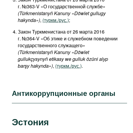
г. №363-V «О государственной службе»
(Türkmenistanyň Kanuny «Döwlet gullugy
hakynda»)
,
(туркм./рус.)
;
Закон Туркменистана от 26 марта 2016
г. №364-V «Об этике и служебном поведении
государственного служащего»
(Türkmenistanyň Kanuny «Döwlet
gullukçysynyň etikasy we gulluk özüni alyp
barşy hakynda»)
,
(туркм./рус.)
.
Антикоррупционные органы
Эстония