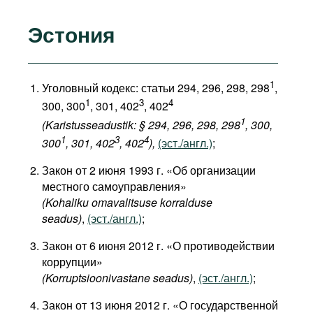
Эстония
1
Уголовный кодекс: статьи 294, 296, 298, 298
,
1
3
4
300, 300
, 301, 402
, 402
1
(Karistusseadustik: § 294, 296, 298, 298
, 300,
1
3
4
300
, 301, 402
, 402
),
(эст./англ.)
;
Закон от 2 июня 1993 г. «Об организации
местного самоуправления»
(Kohaliku omavalitsuse korralduse
seadus)
,
(эст./англ.)
;
Закон от 6 июня 2012 г. «О противодействии
коррупции»
(Korruptsioonivastane seadus)
,
(эст./англ.)
;
Закон от 13 июня 2012 г. «О государственной