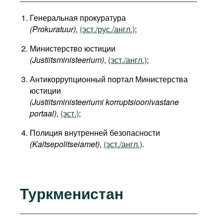
Генеральная прокуратура
(Prokuratuur),
(эст./рус./англ.)
;
Министерство юстиции
(Justiitsministeerium)
,
(эст./англ.)
;
Антикоррупционный портал Министерства
юстиции
(Justiitsministeeriumi korruptsioonivastane
portaal)
,
(эст.)
;
Полиция внутренней безопасности
(Kaitsepolitseiamet)
,
(эст./англ.)
.
Туркменистан