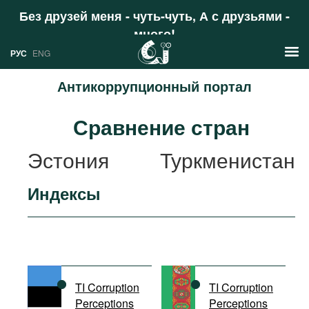
Без друзей меня - чуть-чуть, А с друзьями -
много!
Поддержать
РУС
ENG
Антикоррупционный портал
Новости
Сравнение стран
РУС
Аналитика
Эстония
Туркменистан
ENG
Профили
Индексы
Стран
Ресурсы
Международных организаций
Литература
О проекте
Сайты
Документы международных
TI Corruption
TI Corruption
организаций
Perceptions
Perceptions