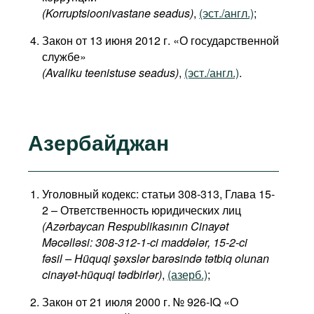
(Korruptsioonivastane seadus)
,
(эст./англ.)
;
Закон от 13 июня 2012 г. «О государственной
службе»
(Avaliku teenistuse seadus)
,
(эст./англ.)
.
Азербайджан
Уголовный кодекс: статьи 308-313, Глава 15-
2 – Ответственность юридических лиц
(Azərbaycan Respublikasının Cinayət
Məcəlləsi: 308-312-1-ci maddələr, 15-2-ci
fəsil – Hüquqi şəxslər barəsində tətbiq olunan
cinayət-hüquqi tədbirlər​)
,
(азерб.)
;
Закон от 21 июля 2000 г. № 926-IQ «О