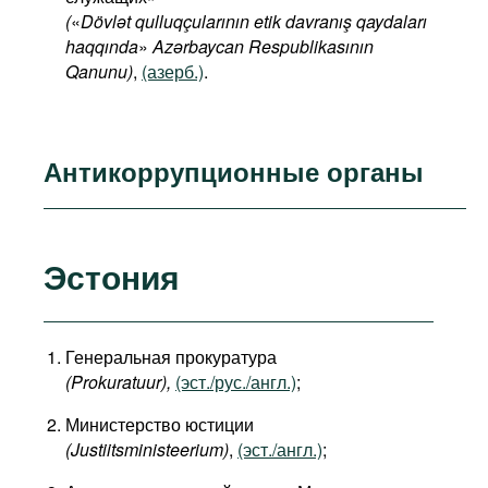
(
«
Dövlət qulluqçularının etik davranış qaydaları
haqqında
»
Azərbaycan Respublikasının
Qanunu)
,
(азерб.)
.
Антикоррупционные органы
Эстония
Генеральная прокуратура
(Prokuratuur),
(эст./рус./англ.)
;
Министерство юстиции
(Justiitsministeerium)
,
(эст./англ.)
;