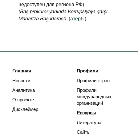
недоступен для региона РФ)
(Baş prokuror yanında Korrupsiyaya qarşı
Mübarizə Baş İdarəsi)
,
(азерб.)
.
Главная
Профили
Новости
Профили стран
Аналитика
Профили
международных
О проекте
организаций
Дисклеймер
Ресурсы
Литература
Сайты