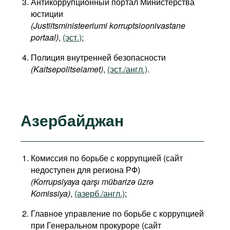
Антикоррупционный портал Министерства
юстиции
(Justiitsministeeriumi korruptsioonivastane
portaal)
,
(эст.)
;
Полиция внутренней безопасности
(Kaitsepolitseiamet)
,
(эст./англ.)
.
Азербайджан
Комиссия по борьбе с коррупцией (сайт
недоступен для региона РФ)
(Korrupsiyaya qarşı mübarizə üzrə
Komissiya)
,
(азерб./англ.)
;
Главное управление по борьбе с коррупцией
при Генеральном прокуроре (сайт