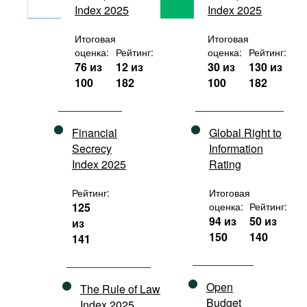
Index 2025
Index 2025
Фильмы
Подкасты
Итоговая
Итоговая
оценка:
Рейтинг:
оценка:
Рейтинг:
Книжная полка
76 из
12 из
30 из
130 из
100
182
100
182
Financial
Global Right to
Secrecy
Information
Index 2025
Rating
Рейтинг:
Итоговая
125
оценка:
Рейтинг:
94 из
50 из
из
150
140
141
Open
The Rule of Law
Budget
Index 2025