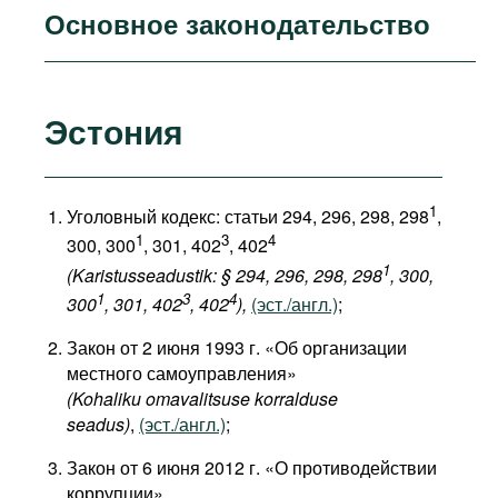
Основное законодательство
Эстония
1
Уголовный кодекс: статьи 294, 296, 298, 298
,
1
3
4
300, 300
, 301, 402
, 402
1
(Karistusseadustik: § 294, 296, 298, 298
, 300,
1
3
4
300
, 301, 402
, 402
),
(эст./англ.)
;
Закон от 2 июня 1993 г. «Об организации
местного самоуправления»
(Kohaliku omavalitsuse korralduse
seadus)
,
(эст./англ.)
;
Закон от 6 июня 2012 г. «О противодействии
коррупции»