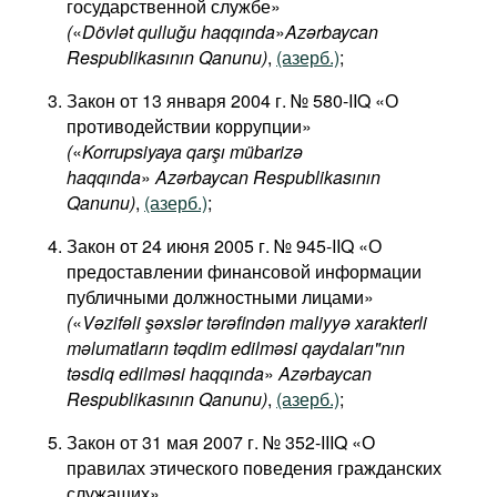
государственной службе»
(
«
Dövlət qulluğu haqqında
»
Azərbaycan
Respublikasının Qanunu)
,
(азерб.)
;
Закон от 13 января 2004 г. № 580-IIQ «О
противодействии коррупции»
(
«
Korrupsiyaya qarşı mübarizə
haqqında
»
Azərbaycan Respublikasının
Qanunu)
,
(азерб.)
;
Закон от 24 июня 2005 г. № 945-IIQ «О
предоставлении финансовой информации
публичными должностными лицами»
(
«
Vəzifəli şəxslər tərəfindən maliyyə xarakterli
məlumatların təqdim edilməsi qaydaları"nın
təsdiq edilməsi haqqında
»
Azərbaycan
Respublikasının Qanunu)
,
(азерб.)
;
Закон от 31 мая 2007 г. № 352-IIIQ «О
правилах этического поведения гражданских
служащих»