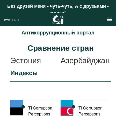
Без друзей меня - чуть-чуть, А с друзьями -
много!
Поддержать
РУС
ENG
Антикоррупционный портал
Новости
Сравнение стран
РУС
Аналитика
Эстония
Азербайджан
ENG
Профили
Индексы
Стран
Ресурсы
Международных организаций
Литература
О проекте
Сайты
Документы международных
TI Corruption
TI Corruption
организаций
Perceptions
Perceptions