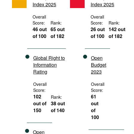
Index 2025
Index 2025
Movies
Podcasts
Overall
Overall
Score:
Rank:
Score:
Rank:
Bookshelf
46 out
65 out
26 out
142 out
of 100
of 182
of 100
of 182
Global Right to
Open
Information
Budget
Rating
2023
Overall
Overall
Score:
Score:
102
61
Rank:
out of
38 out
out
150
of 140
of
100
Open