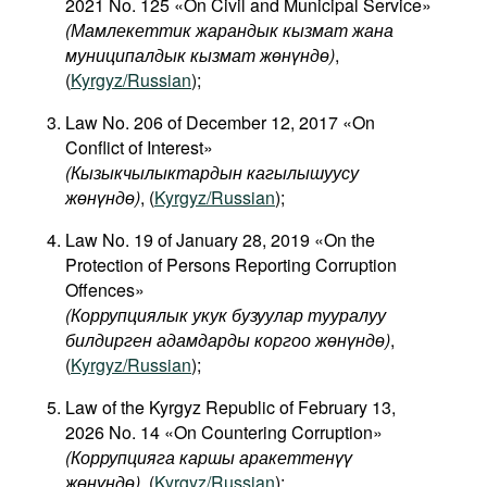
2021 No. 125 «On Civil and Municipal Service»
(Мамлекеттик жарандык кызмат жана
муниципалдык кызмат жөнүндө)
,
(
Kyrgyz/Russian
);
Law No. 206 of December 12, 2017 «On
Conflict of Interest»
(
Кызыкчылыктардын
кагылышуусу
жөнүндө
)
, (
Kyrgyz/Russian
);
Law No. 19 of January 28, 2019 «On the
Protection of Persons Reporting Corruption
Offences»
(Коррупциялык укук бузуулар тууралуу
билдирген адамдарды коргоо жөнүндө)
,
(
Kyrgyz/Russian
);
Law of the Kyrgyz Republic of February 13,
2026 No. 14 «On Countering Corruption»
(Коррупцияга каршы аракеттенүү
жөнүндө)
, (
Kyrgyz/Russian
);