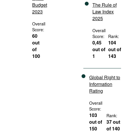
Budget
The Rule of
2023
Law Index
2025
Overall
Score:
Overall
60
Score:
Rank:
out
0,45
104
of
out of
out of
100
1
143
Global Right to
Information
Rating
Overall
Score:
103
Rank:
out of
37 out
150
of 140