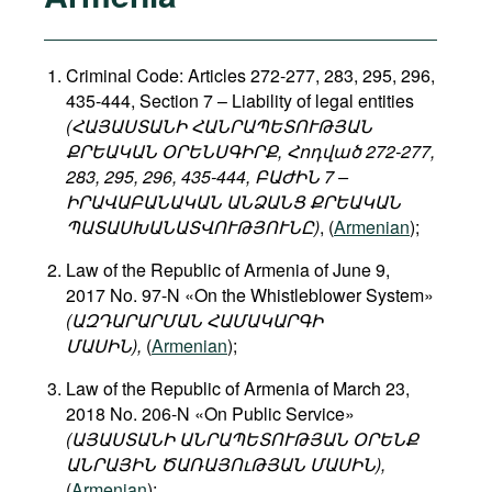
Criminal Code: Articles 272-277, 283, 295, 296,
435-444, Section 7 – Liability of legal entities
(ՀԱՅԱՍՏԱՆԻ ՀԱՆՐԱՊԵՏՈՒԹՅԱՆ
ՔՐԵԱԿԱՆ ՕՐԵՆՍԳԻՐՔ, Հոդված 272-277,
283, 295, 296, 435-444, ԲԱԺԻՆ 7 –
ԻՐԱՎԱԲԱՆԱԿԱՆ ԱՆՁԱՆՑ ՔՐԵԱԿԱՆ
ՊԱՏԱՍԽԱՆԱՏՎՈՒԹՅՈՒՆԸ)
, (
Armenian
);
Law of the Republic of Armenia of June 9,
2017 No. 97-N «On the Whistleblower System»
(ԱԶԴԱՐԱՐՄԱՆ ՀԱՄԱԿԱՐԳԻ
ՄԱՍԻՆ),
(
Armenian
);
Law of the Republic of Armenia of March 23,
2018 No. 206-N «On Public Service»
(
ԱՅԱՍՏԱՆԻ
ԱՆՐԱՊԵՏՈՒԹՅԱՆ
ՕՐԵՆՔ
ԱՆՐԱՅԻՆ
ԾԱՌԱՅՈւԹՅԱՆ
ՄԱՍԻՆ
),
(
Armenian
);