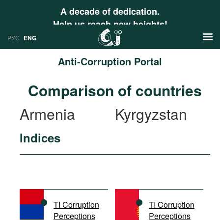
A decade of dedication.
Help us reach new heights!
РУС
ENG
Anti-Corruption Portal
News
Comparison of countries
РУС
Research
Armenia
Kyrgyzstan
ENG
Profiles
Indices
Countries
Resources
International Organizations
Publications
About
Web Sites
International Organizations
TI Corruption
TI Corruption
Documents
Perceptions
Perceptions