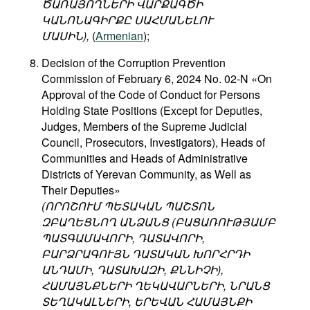
ԾԱՌԱՅՈՂՆԵՐԻ ՎԱՐՔԱԳԾԻ
ԿԱՆՈՆԱԳԻՐՔԸ ՍԱՀՄԱՆԵԼՈՒ
ՄԱՍԻՆ),
(
Armenian
);
Decision of the Corruption Prevention
Commission of February 6, 2024 No. 02-N «On
Approval of the Code of Conduct for Persons
Holding State Positions (Except for Deputies,
Judges, Members of the Supreme Judicial
Council, Prosecutors, Investigators), Heads of
Communities and Heads of Administrative
Districts of Yerevan Community, as Well as
Their Deputies»
(ՈՐՈՇՈՒՄ ՊԵՏԱԿԱՆ ՊԱՇՏՈՆ
ԶԲԱՂԵՑՆՈՂ ԱՆՁԱՆՑ (ԲԱՑԱՌՈՒԹՅԱՄԲ
ՊԱՏԳԱՄԱՎՈՐԻ, ԴԱՏԱՎՈՐԻ,
ԲԱՐՁՐԱԳՈՒՅՆ ԴԱՏԱԿԱՆ ԽՈՐՀՐԴԻ
ԱՆԴԱՄԻ, ԴԱՏԱԽԱԶԻ, ՔՆՆԻՉԻ),
ՀԱՄԱՅՆՔՆԵՐԻ ՂԵԿԱՎԱՐՆԵՐԻ, ՆՐԱՆՑ
ՏԵՂԱԿԱԼՆԵՐԻ, ԵՐԵՎԱՆ ՀԱՄԱՅՆՔԻ