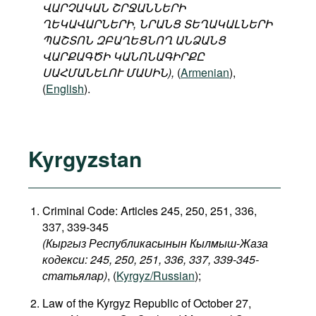
ՎԱՐՉԱԿԱՆ ՇՐՋԱՆՆԵՐԻ
ՂԵԿԱՎԱՐՆԵՐԻ, ՆՐԱՆՑ ՏԵՂԱԿԱԼՆԵՐԻ
ՊԱՇՏՈՆ ԶԲԱՂԵՑՆՈՂ ԱՆՁԱՆՑ
ՎԱՐՔԱԳԾԻ ԿԱՆՈՆԱԳԻՐՔԸ
ՍԱՀՄԱՆԵԼՈՒ ՄԱՍԻՆ),
(
Armenian
),
(
English
).
Kyrgyzstan
Criminal Code: Articles 245, 250, 251, 336,
337, 339-345
(Кыргыз Республикасынын Кылмыш-Жаза
кодекси: 245, 250, 251, 336, 337, 339-345-
статьялар)
, (
Kyrgyz/Russian
);
Law of the Kyrgyz Republic of October 27,