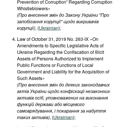
Prevention of Corruption” Regarding Corruption
Whistleblowers»
(
Про
внесення
змін
до
Закону
України
"
Про
запобігання
корупції
"
щодо
викривачів
корупції
)
, (
Ukrainian
);
Law of October 31, 2019 No. 263-IX «On
Amendments to Specific Legislative Acts of
Ukraine Regarding the Confiscation of Illicit
Assets of Persons Authorized to Implement
Public Functions or Functions of Local
Government and Liability for the Acquisition of
Such Assets»
(
Про
внесення
змін
до
деяких
законодавчих
актів
України
щодо
конфіскації
незаконних
активів
осіб
,
уповноважених
на
виконання
функцій
держави
або
місцевого
самоврядування
,
і
покарання
за
набуття
таких
активів
)
, (
Ukrainian
);