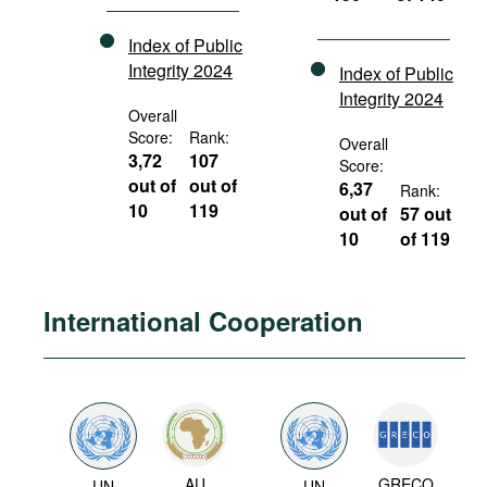
Index of Public
Integrity 2024
Index of Public
Integrity 2024
Overall
Score:
Rank:
Overall
3,72
107
Score:
out of
out of
6,37
Rank:
10
119
out of
57 out
10
of 119
International Cooperation
AU
GRECO
UN
UN