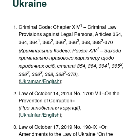
Ukraine
1
Criminal Code: Chapter XIV
– Criminal Law
Provisions against Legal Persons, Articles 354,
1
2
2
3
2
364, 364
, 365
, 366
, 366
, 368, 368
-370
1
(Кримінальний Кодекс: Розділ XIV
– Заходи
кримінально-правового характеру щодо
1
2
юридичних осіб, статті 354, 364, 364
, 365
,
2
3
2
366
, 366
, 368, 368
-370),
(
Ukrainian/English
);
Law of October 14, 2014 No. 1700-VII «On the
Prevention of Corruption»
(
Про
запобігання
корупції
)
,
(
Ukrainian/English
);
Law of October 17, 2019 No. 198-IX «On
Amendments to the Law of Ukraine “On the