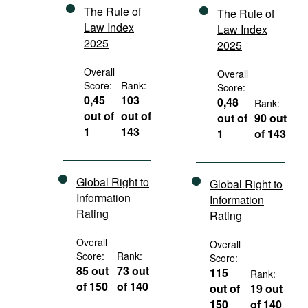
The Rule of
The Rule of
Law Index
Law Index
2025
2025
Overall
Overall
Score:
Rank:
Score:
0,45
103
0,48
Rank:
out of
out of
out of
90 out
1
143
1
of 143
Global Right to
Global Right to
Information
Information
Rating
Rating
Overall
Overall
Score:
Rank:
Score:
85 out
73 out
115
Rank:
of 150
of 140
out of
19 out
150
of 140