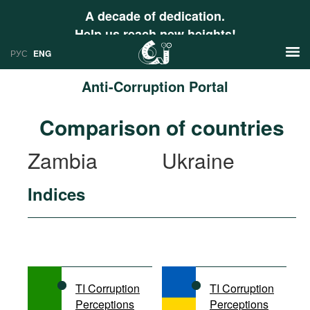
A decade of dedication.
Help us reach new heights!
РУС
ENG
Anti-Corruption Portal
News
Comparison of countries
РУС
Research
Zambia
Ukraine
ENG
Profiles
Indices
Countries
Resources
International Organizations
Publications
About
Web Sites
International Organizations
TI Corruption
TI Corruption
Documents
Perceptions
Perceptions